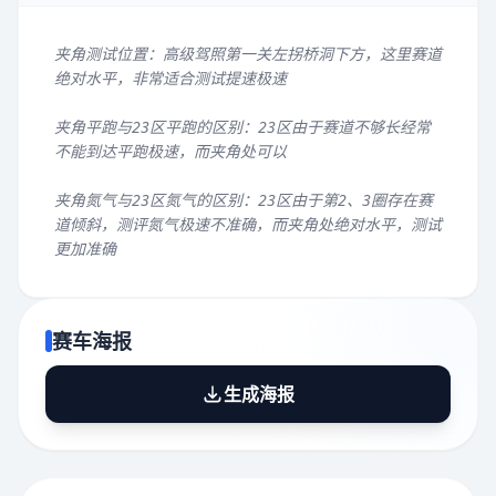
夹角测试位置：高级驾照第一关左拐桥洞下方，这里赛道
绝对水平，非常适合测试提速极速
夹角平跑与23区平跑的区别：23区由于赛道不够长经常
不能到达平跑极速，而夹角处可以
夹角氮气与23区氮气的区别：23区由于第2、3圈存在赛
道倾斜，测评氮气极速不准确，而夹角处绝对水平，测试
更加准确
赛车海报
生成海报