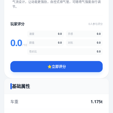
气流设计，让动能更强劲，自控式排气管，可随喷气强度自行调
★
★
★
★
★
★
★
★
★
★
节。
颜值
5.0分
玩家评分
0人参与评分
★
★
★
★
★
★
★
★
★
★
速度
0.0
手感
0.0
0.0
颜值
0.0
对抗
0.0
/10
性价比
5.0分
性价比
0.0
★
★
★
★
★
★
★
★
★
★
⭐
立即评分
* 综合评分为玩家评分结果，速度占比0%，手感占比0%，对抗占
比0%，性价比占比0%，颜值占比0%
基础属性
提交评分
车重
1.175t