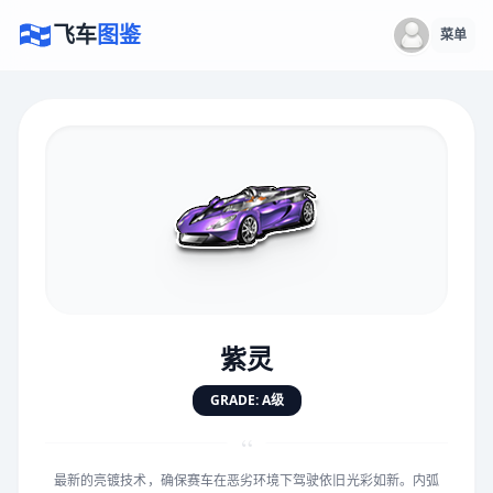
飞车
图鉴
菜单
×
评价赛车
速度
5.0分
★
★
★
★
★
★
★
★
★
★
紫灵
对抗
5.0分
GRADE: A级
★
★
★
★
★
★
★
★
★
★
“
最新的亮镀技术，确保赛车在恶劣环境下驾驶依旧光彩如新。内弧
手感
5.0分