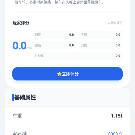
矩车轮，多走时尚路线，整车在风格上更趋世界级跑车。
★
★
★
★
★
★
★
★
★
★
玩家评分
0人参与评分
颜值
5.0分
速度
0.0
手感
0.0
★
★
★
★
★
★
★
★
★
★
0.0
颜值
0.0
对抗
0.0
/10
性价比
0.0
性价比
5.0分
★
★
★
★
★
★
★
★
★
★
⭐
立即评分
* 综合评分为玩家评分结果，速度占比0%，手感占比0%，对抗占
比0%，性价比占比0%，颜值占比0%
基础属性
提交评分
车重
1.15t
宝石槽