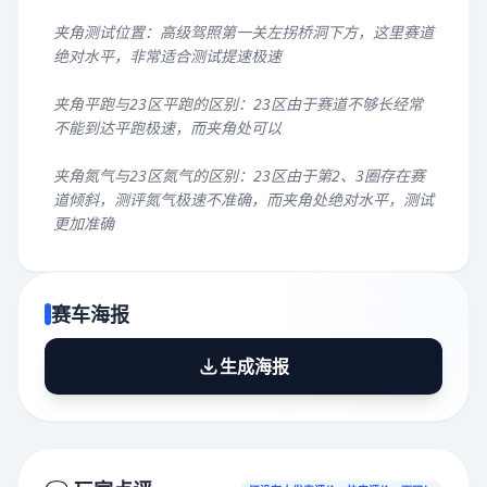
夹角测试位置：高级驾照第一关左拐桥洞下方，这里赛道
绝对水平，非常适合测试提速极速
夹角平跑与23区平跑的区别：23区由于赛道不够长经常
不能到达平跑极速，而夹角处可以
夹角氮气与23区氮气的区别：23区由于第2、3圈存在赛
道倾斜，测评氮气极速不准确，而夹角处绝对水平，测试
更加准确
赛车海报
生成海报