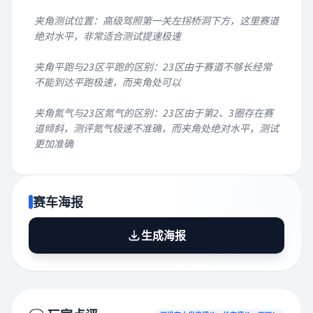
夹角测试位置：高级驾照第一关左拐桥洞下方，这里赛道
绝对水平，非常适合测试提速极速
夹角平跑与23区平跑的区别：23区由于赛道不够长经常
不能到达平跑极速，而夹角处可以
夹角氮气与23区氮气的区别：23区由于第2、3圈存在赛
道倾斜，测评氮气极速不准确，而夹角处绝对水平，测试
更加准确
赛车海报
生成海报