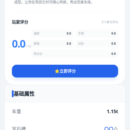
成型。让你在驾驭它时可随心所欲，秀出完美车技。
★
★
★
★
★
★
★
★
★
★
玩家评分
0人参与评分
颜值
5.0分
速度
0.0
手感
0.0
★
★
★
★
★
★
★
★
★
★
0.0
颜值
0.0
对抗
0.0
/10
性价比
0.0
性价比
5.0分
★
★
★
★
★
★
★
★
★
★
⭐
立即评分
* 综合评分为玩家评分结果，速度占比0%，手感占比0%，对抗占
比0%，性价比占比0%，颜值占比0%
基础属性
提交评分
车重
1.15t
宝石槽