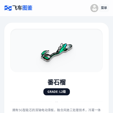
飞车
图鉴
菜单
×
评价赛车
速度
5.0分
★
★
★
★
★
★
★
★
★
★
番石榴
对抗
5.0分
GRADE: L2级
★
★
★
★
★
★
★
★
★
★
“
拥有5G智能芯的双轴电动滑板，融合风驰三处理技术，冷凝一体
手感
5.0分