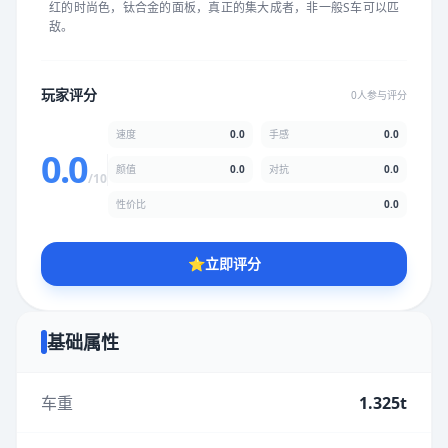
红的时尚色，钛合金的面板，真正的集大成者，非一般S车可以匹
★
★
★
★
★
★
★
★
★
★
敌。
颜值
5.0分
玩家评分
0人参与评分
★
★
★
★
★
★
★
★
★
★
速度
0.0
手感
0.0
0.0
颜值
0.0
对抗
0.0
/10
性价比
5.0分
性价比
0.0
★
★
★
★
★
★
★
★
★
★
⭐
立即评分
* 综合评分为玩家评分结果，速度占比0%，手感占比0%，对抗占
比0%，性价比占比0%，颜值占比0%
基础属性
提交评分
车重
1.325t