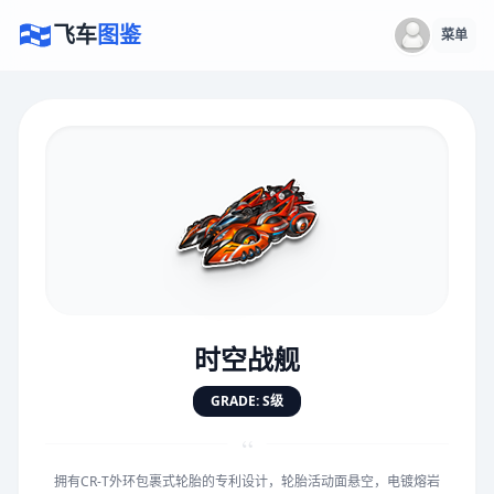
飞车
图鉴
菜单
×
评价赛车
速度
5.0分
★
★
★
★
★
★
★
★
★
★
时空战舰
对抗
5.0分
GRADE: S级
★
★
★
★
★
★
★
★
★
★
“
拥有CR-T外环包裹式轮胎的专利设计，轮胎活动面悬空，电镀熔岩
手感
5.0分