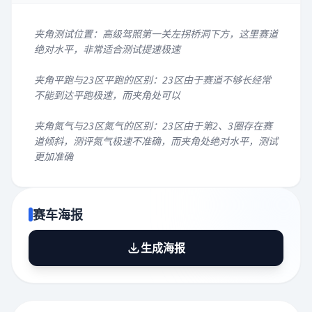
夹角测试位置：高级驾照第一关左拐桥洞下方，这里赛道
绝对水平，非常适合测试提速极速
夹角平跑与23区平跑的区别：23区由于赛道不够长经常
不能到达平跑极速，而夹角处可以
夹角氮气与23区氮气的区别：23区由于第2、3圈存在赛
道倾斜，测评氮气极速不准确，而夹角处绝对水平，测试
更加准确
赛车海报
生成海报