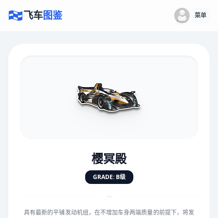
飞车
图鉴
菜单
×
评价赛车
速度
5.0分
★
★
★
★
★
★
★
★
★
★
樱冥殿
对抗
5.0分
GRADE: B级
★
★
★
★
★
★
★
★
★
★
“
具有最新的平铺发动机组，在不增加车身两端质量的前提下，将发
手感
5.0分