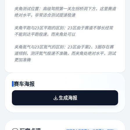
夹角测试位置：高级驾照第一关左拐桥洞下方，这里赛道
绝对水平，非常适合测试提速极速
夹角平跑与23区平跑的区别：23区由于赛道不够长经常
不能到达平跑极速，而夹角处可以
夹角氮气与23区氮气的区别：23区由于第2、3圈存在赛
道倾斜，测评氮气极速不准确，而夹角处绝对水平，测试
更加准确
赛车海报
生成海报