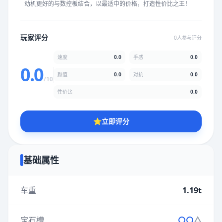
动机更好的与数控板结合，以最适中的价格，打造性价比之王！
★
★
★
★
★
★
★
★
★
★
玩家评分
0人参与评分
颜值
5.0分
速度
0.0
手感
0.0
★
★
★
★
★
★
★
★
★
★
0.0
颜值
0.0
对抗
0.0
/10
性价比
0.0
性价比
5.0分
★
★
★
★
★
★
★
★
★
★
⭐
立即评分
* 综合评分为玩家评分结果，速度占比0%，手感占比0%，对抗占
比0%，性价比占比0%，颜值占比0%
基础属性
提交评分
车重
1.19t
宝石槽