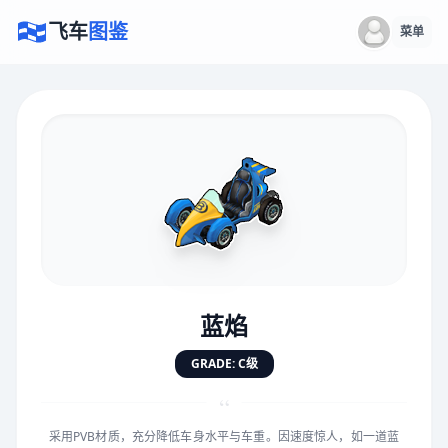
飞车
图鉴
菜单
×
评价赛车
速度
5.0分
★
★
★
★
★
★
★
★
★
★
蓝焰
对抗
5.0分
GRADE: C级
★
★
★
★
★
★
★
★
★
★
“
采用PVB材质，充分降低车身水平与车重。因速度惊人，如一道蓝
手感
5.0分