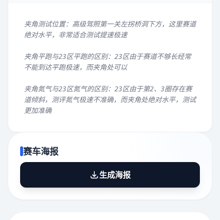
夹角测试位置：高级驾照第一关左拐桥洞下方，这里赛道
绝对水平，非常适合测试提速极速
夹角平跑与23区平跑的区别：23区由于赛道不够长经常
不能到达平跑极速，而夹角处可以
夹角氮气与23区氮气的区别：23区由于第2、3圈存在赛
道倾斜，测评氮气极速不准确，而夹角处绝对水平，测试
更加准确
赛车海报
生成海报