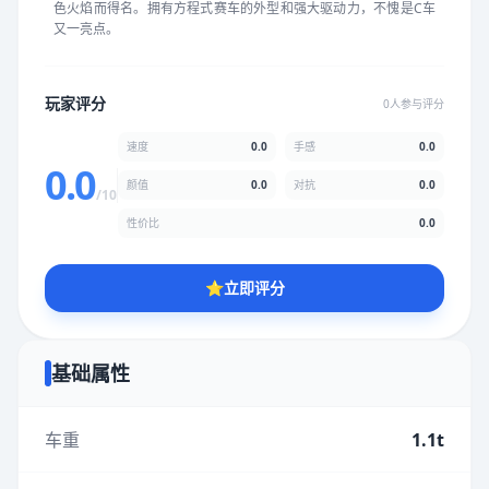
色火焰而得名。拥有方程式赛车的外型和强大驱动力，不愧是C车
★
★
★
★
★
★
★
★
★
★
又一亮点。
颜值
5.0分
玩家评分
0人参与评分
★
★
★
★
★
★
★
★
★
★
速度
0.0
手感
0.0
0.0
颜值
0.0
对抗
0.0
/10
性价比
5.0分
性价比
0.0
★
★
★
★
★
★
★
★
★
★
⭐
立即评分
* 综合评分为玩家评分结果，速度占比0%，手感占比0%，对抗占
比0%，性价比占比0%，颜值占比0%
基础属性
提交评分
车重
1.1t