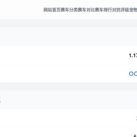
网站首页
赛车分类
赛车对比
赛车排行
对抗评级
宠
1.1
气
6