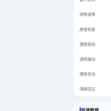
漂移速率
摩擦系数
漂移转向
漂移摆动
漂移反向
漂移回正
极速数据