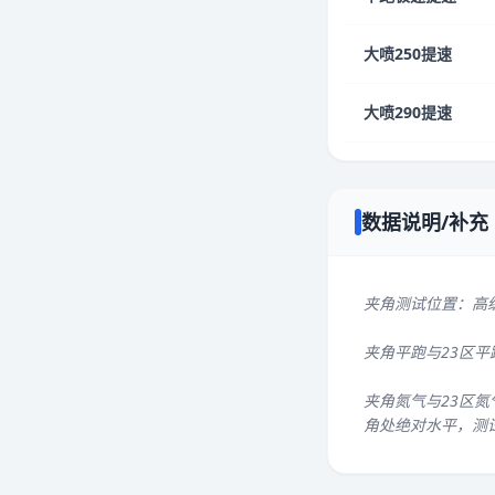
大喷250提速
大喷290提速
数据说明/补充
夹角测试位置：高
夹角平跑与23区
夹角氮气与23区氮
角处绝对水平，测