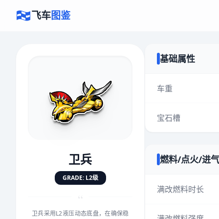
飞车
图鉴
基础属性
×
评价赛车
车重
宝石槽
速度
5.0分
★
★
★
★
★
★
★
★
★
★
卫兵
燃料/点火/进
对抗
5.0分
GRADE: L2级
★
★
★
★
★
★
★
★
★
★
满改燃料时长
“
卫兵采用L2液压动态底盘，在确保稳
手感
5.0分
满改燃料强度