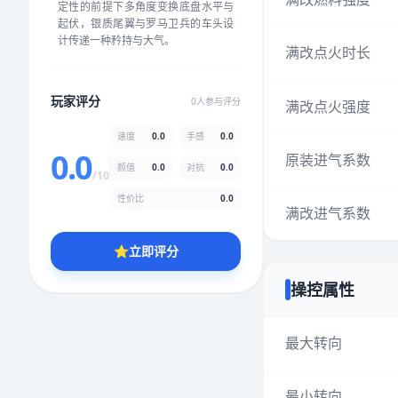
定性的前提下多角度变换底盘水平与
★
★
★
★
★
★
★
★
★
★
起伏，银质尾翼与罗马卫兵的车头设
计传递一种矜持与大气。
满改点火时长
颜值
5.0分
玩家评分
0人参与评分
满改点火强度
★
★
★
★
★
★
★
★
★
★
速度
0.0
手感
0.0
0.0
原装进气系数
颜值
0.0
对抗
0.0
性价比
5.0分
/10
★
★
★
★
★
★
★
★
★
★
性价比
0.0
满改进气系数
⭐
立即评分
* 综合评分为玩家评分结果，速度占比0%，手感占比0%，对抗占比
0%，性价比占比0%，颜值占比0%
操控属性
提交评分
最大转向
最小转向