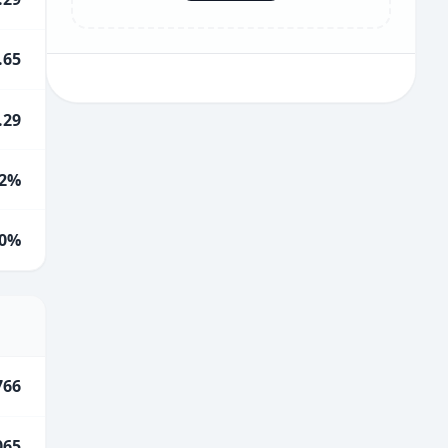
.65
.29
2%
0%
766
065