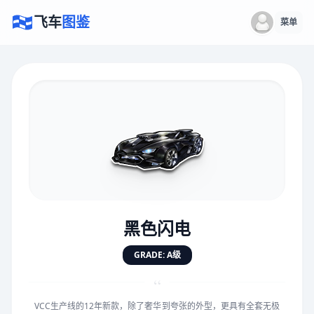
飞车
图鉴
菜单
×
评价赛车
速度
5.0分
★
★
★
★
★
★
★
★
★
★
黑色闪电
对抗
5.0分
GRADE: A级
★
★
★
★
★
★
★
★
★
★
“
VCC生产线的12年新款，除了奢华到夸张的外型，更具有全套无极
手感
5.0分