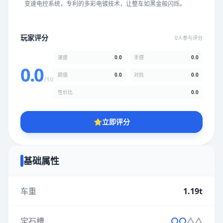
变速电控系统，专利的多彩电镀技术，让整车如黑金般闪烁。
★
★
★
★
★
★
★
★
★
★
玩家评分
0人参与评分
颜值
5.0分
速度
0.0
手感
0.0
★
★
★
★
★
★
★
★
★
★
0.0
颜值
0.0
对抗
0.0
/10
性价比
0.0
性价比
5.0分
★
★
★
★
★
★
★
★
★
★
⭐
立即评分
* 综合评分为玩家评分结果，速度占比0%，手感占比0%，对抗占
比0%，性价比占比0%，颜值占比0%
基础属性
提交评分
车重
1.19t
宝石槽