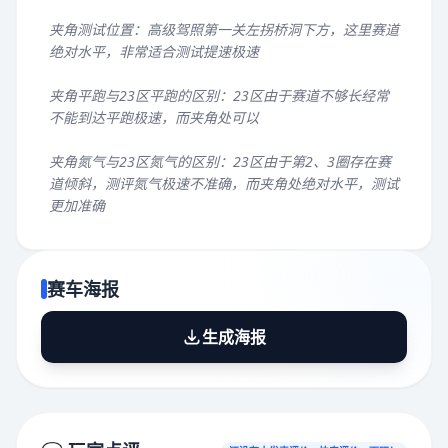
夹角测试位置：高级驾照第一关左拐桥洞下方，这里赛道
绝对水平，非常适合测试提速极速
夹角平跑与23区平跑的区别：23区由于赛道不够长经常
不能到达平跑极速，而夹角处可以
夹角氮气与23区氮气的区别：23区由于第2、3圈存在赛
道倾斜，测评氮气极速不准确，而夹角处绝对水平，测试
更加准确
赛车海报
生成海报