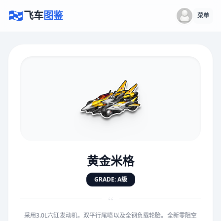
飞车
图鉴
菜单
×
评价赛车
速度
5.0分
★
★
★
★
★
★
★
★
★
★
黄金米格
对抗
5.0分
GRADE: A级
★
★
★
★
★
★
★
★
★
★
“
采用3.0L六缸发动机，双平行尾喷以及全钢负载轮胎。全新零阻空
手感
5.0分