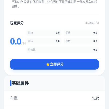
气动力学设计的飞机造型，让它当仁不让的成为新一代Ａ系车的领
★
★
★
★
★
★
★
★
★
★
跑者。
颜值
5.0分
玩家评分
0人参与评分
★
★
★
★
★
★
★
★
★
★
速度
0.0
手感
0.0
0.0
颜值
0.0
对抗
0.0
/10
性价比
5.0分
性价比
0.0
★
★
★
★
★
★
★
★
★
★
⭐
立即评分
* 综合评分为玩家评分结果，速度占比0%，手感占比0%，对抗占
比0%，性价比占比0%，颜值占比0%
基础属性
提交评分
车重
1.2t