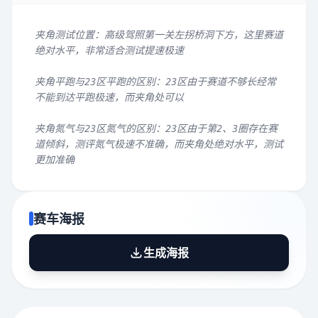
夹角测试位置：高级驾照第一关左拐桥洞下方，这里赛道
绝对水平，非常适合测试提速极速
夹角平跑与23区平跑的区别：23区由于赛道不够长经常
不能到达平跑极速，而夹角处可以
夹角氮气与23区氮气的区别：23区由于第2、3圈存在赛
道倾斜，测评氮气极速不准确，而夹角处绝对水平，测试
更加准确
赛车海报
生成海报