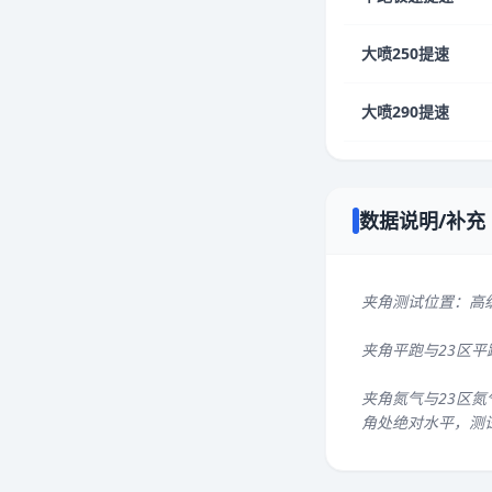
大喷250提速
大喷290提速
数据说明/补充
夹角测试位置：高
夹角平跑与23区
夹角氮气与23区氮
角处绝对水平，测