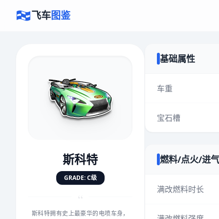
飞车
图鉴
基础属性
×
评价赛车
车重
宝石槽
速度
5.0分
★
★
★
★
★
★
★
★
★
★
斯科特
燃料/点火/进
对抗
5.0分
GRADE: C级
★
★
★
★
★
★
★
★
★
★
满改燃料时长
“
斯科特拥有史上最豪华的电喷车身，
手感
5.0分
满改燃料强度