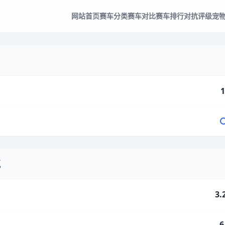
网站首页
赛车分类
赛车对比
赛车排行
对抗评级
宠
1
气
3.
6