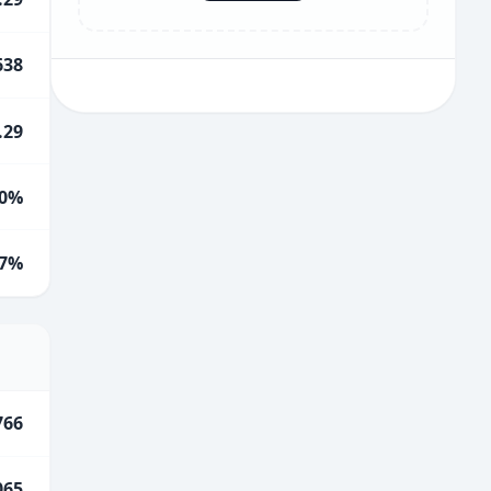
638
.29
0%
.7%
766
065