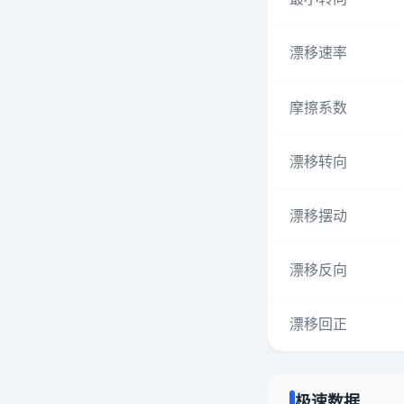
漂移速率
摩擦系数
漂移转向
漂移摆动
漂移反向
漂移回正
极速数据