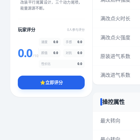
改装平行尾翼设计，三个动力尾喷，
★
★
★
★
★
★
★
★
★
★
能量源源不断。
满改点火时长
颜值
5.0分
玩家评分
0人参与评分
满改点火强度
★
★
★
★
★
★
★
★
★
★
速度
0.0
手感
0.0
0.0
颜值
0.0
对抗
0.0
原装进气系数
/10
性价比
5.0分
性价比
0.0
★
★
★
★
★
★
★
★
★
★
满改进气系数
⭐
立即评分
* 综合评分为玩家评分结果，速度占比0%，手感占比0%，对抗占比
0%，性价比占比0%，颜值占比0%
操控属性
提交评分
最大转向
最小转向