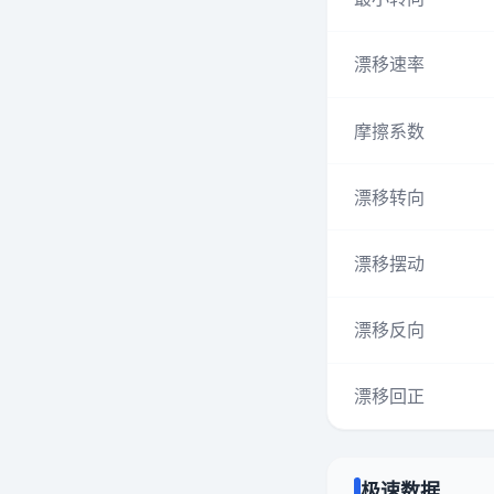
漂移速率
摩擦系数
漂移转向
漂移摆动
漂移反向
漂移回正
极速数据