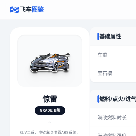
飞车
图鉴
基础属性
×
评价赛车
车重
宝石槽
速度
5.0分
★
★
★
★
★
★
★
★
★
★
惊雷
燃料/点火/进
对抗
5.0分
GRADE: B级
★
★
★
★
★
★
★
★
★
★
满改燃料时长
“
SUV二系，电镀车身附置ABS系统，
手感
5.0分
满改燃料强度