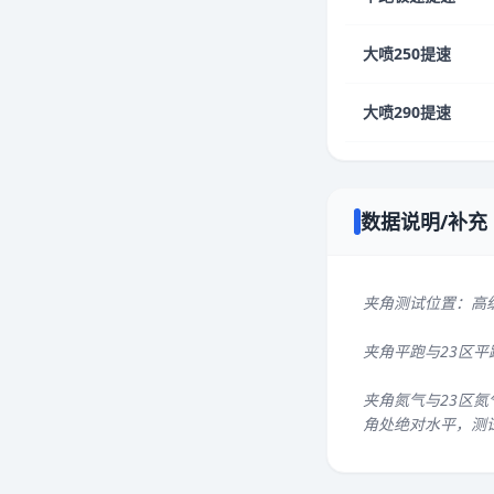
大喷250提速
大喷290提速
数据说明/补充
夹角测试位置：高
夹角平跑与23区
夹角氮气与23区氮
角处绝对水平，测