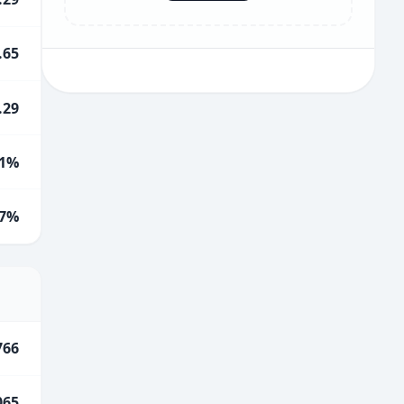
.65
.29
1%
.7%
766
065