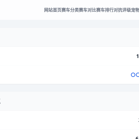
网站首页
赛车分类
赛车对比
赛车排行
对抗评级
宠
1
气
6