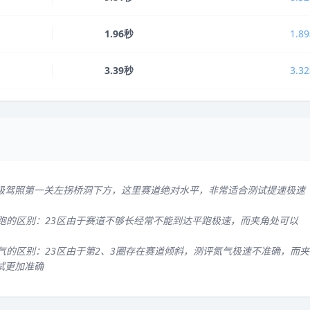
1.96秒
1.8
3.39秒
3.3
级驾照第一关左拐桥洞下方，这里赛道绝对水平，非常适合测试提速极速
平跑的区别：23区由于赛道不够长经常不能到达平跑极速，而夹角处可以
气的区别：23区由于第2、3圈存在赛道倾斜，测评氮气极速不准确，而夹
试更加准确