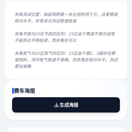
夹角测试位置：高级驾照第一关左拐桥洞下方，这里赛道
绝对水平，非常适合测试提速极速
夹角平跑与23区平跑的区别：23区由于赛道不够长经常
不能到达平跑极速，而夹角处可以
夹角氮气与23区氮气的区别：23区由于第2、3圈存在赛
道倾斜，测评氮气极速不准确，而夹角处绝对水平，测试
更加准确
赛车海报
生成海报