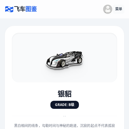
飞车
图鉴
菜单
×
评价赛车
速度
5.0分
★
★
★
★
★
★
★
★
★
★
银貂
对抗
5.0分
GRADE: B级
★
★
★
★
★
★
★
★
★
★
“
黑白相间的线条，勾勒时间与神秘的跑道，沉寂的起点不代表孤寂
手感
5.0分