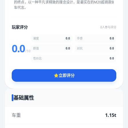
的终点，以一种平凡求精致的理念设计，是最实在的M20超跑款B
★
★
★
★
★
★
★
★
★
★
车代言。
颜值
5.0分
玩家评分
0人参与评分
★
★
★
★
★
★
★
★
★
★
速度
0.0
手感
0.0
0.0
颜值
0.0
对抗
0.0
/10
性价比
5.0分
性价比
0.0
★
★
★
★
★
★
★
★
★
★
⭐
立即评分
* 综合评分为玩家评分结果，速度占比0%，手感占比0%，对抗占
比0%，性价比占比0%，颜值占比0%
基础属性
提交评分
车重
1.15t