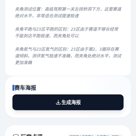
夹角测试位置：高级驾照第一关左拐桥洞下方，这里赛道
绝对水平，非常适合测试提速极速
夹角平跑与23区平跑的区别：23区由于赛道不够长经常
不能到达平跑极速，而夹角处可以
夹角氮气与23区氮气的区别：23区由于第2、3圈存在赛
道倾斜，测评氮气极速不准确，而夹角处绝对水平，测试
更加准确
赛车海报
生成海报