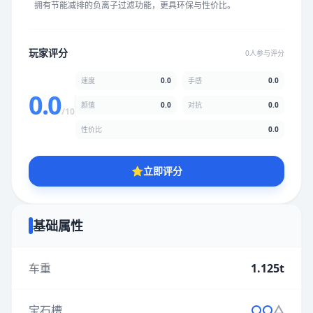
拥有节能减排的负离子过滤功能，更具环保与性价比。
★
★
★
★
★
★
★
★
★
★
玩家评分
0人参与评分
颜值
5.0分
速度
0.0
手感
0.0
★
★
★
★
★
★
★
★
★
★
0.0
颜值
0.0
对抗
0.0
/10
性价比
0.0
性价比
5.0分
★
★
★
★
★
★
★
★
★
★
⭐
立即评分
* 综合评分为玩家评分结果，速度占比0%，手感占比0%，对抗占
比0%，性价比占比0%，颜值占比0%
基础属性
提交评分
车重
1.125t
宝石槽