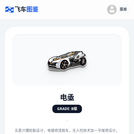
飞车
图鉴
菜单
×
评价赛车
速度
5.0分
★
★
★
★
★
★
★
★
★
★
电亟
对抗
5.0分
GRADE: B级
★
★
★
★
★
★
★
★
★
★
“
五星爪镶轮胎设计，电镀喷漆跑车，无人控技术加一字尾喷设计。
手感
5.0分