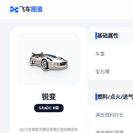
飞车
图鉴
基础属性
×
评价赛车
车重
宝石槽
速度
5.0分
★
★
★
★
★
★
★
★
★
★
锐变
燃料/点火/进
对抗
5.0分
GRADE: B级
★
★
★
★
★
★
★
★
★
★
满改燃料时长
“
QQ飞车首款为黄钻贵族打造的概念车
手感
5.0分
满改燃料强度