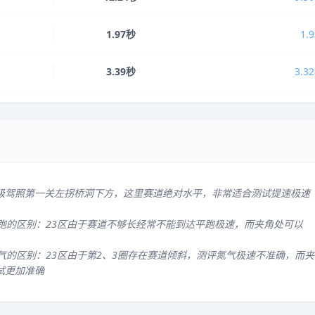
1.97秒
1.
3.39秒
3.3
级驾照第一关左拐桥洞下方，这里赛道绝对水平，非常适合测试提速极速
平跑的区别：23区由于赛道不够长经常不能到达平跑极速，而夹角处可以
气的区别：23区由于第2、3圈存在赛道倾斜，测评氮气极速不准确，而夹
试更加准确