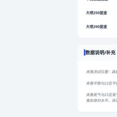
大喷250提速
大喷290提速
数据说明/补充
夹角测试位置：高
夹角平跑与23区
夹角氮气与23区氮
角处绝对水平，测