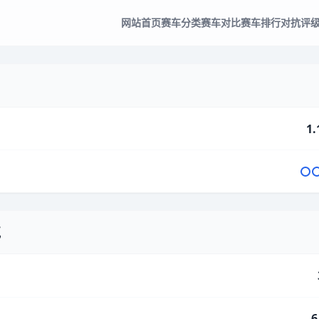
网站首页
赛车分类
赛车对比
赛车排行
对抗评
1.
气
6