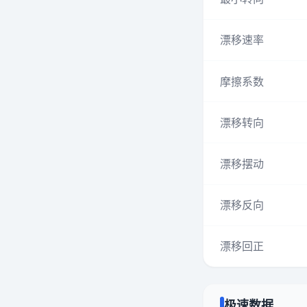
漂移速率
摩擦系数
漂移转向
漂移摆动
漂移反向
漂移回正
极速数据