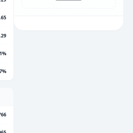
.65
.29
1%
.7%
766
065