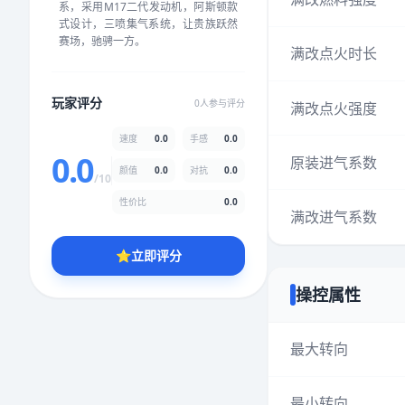
系，采用M17二代发动机，阿斯顿款
★
★
★
★
★
★
★
★
★
★
式设计，三喷集气系统，让贵族跃然
赛场，驰骋一方。
满改点火时长
颜值
5.0分
玩家评分
0人参与评分
满改点火强度
★
★
★
★
★
★
★
★
★
★
速度
0.0
手感
0.0
0.0
原装进气系数
颜值
0.0
对抗
0.0
性价比
5.0分
/10
★
★
★
★
★
★
★
★
★
★
性价比
0.0
满改进气系数
⭐
立即评分
* 综合评分为玩家评分结果，速度占比0%，手感占比0%，对抗占比
0%，性价比占比0%，颜值占比0%
操控属性
提交评分
最大转向
最小转向