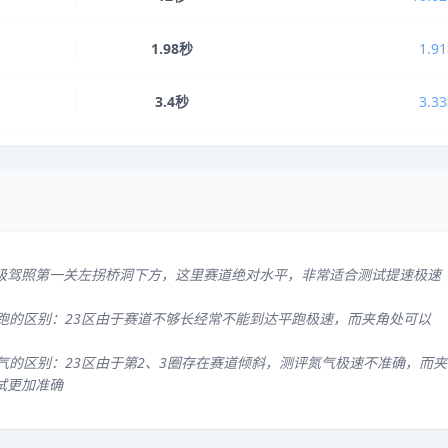
1.98秒
1.9
3.4秒
3.3
级驾照第一关左拐桥洞下方，这里赛道绝对水平，非常适合测试提速极速
平跑的区别：23区由于赛道不够长经常不能到达平跑极速，而夹角处可以
气的区别：23区由于第2、3圈存在赛道倾斜，测评氮气极速不准确，而夹
试更加准确