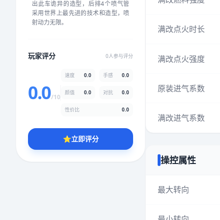
出此车诡异的造型，后排4个喷气管
★
★
★
★
★
★
★
★
★
★
采用世界上最先进的技术和造型，喷
射动力无限。
满改点火时长
颜值
5.0分
玩家评分
0人参与评分
满改点火强度
★
★
★
★
★
★
★
★
★
★
速度
0.0
手感
0.0
0.0
原装进气系数
颜值
0.0
对抗
0.0
性价比
5.0分
/10
★
★
★
★
★
★
★
★
★
★
性价比
0.0
满改进气系数
⭐
立即评分
* 综合评分为玩家评分结果，速度占比0%，手感占比0%，对抗占比
0%，性价比占比0%，颜值占比0%
操控属性
提交评分
最大转向
最小转向