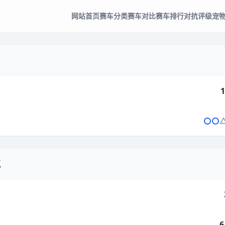
网站首页
赛车分类
赛车对比
赛车排行
对抗评级
宠
1
气
6