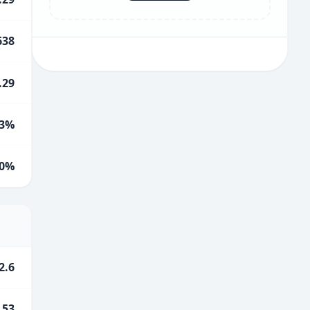
638
.29
3%
0%
2.6
.53