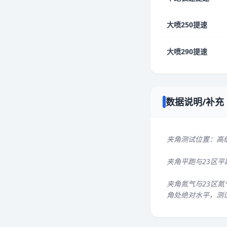
大喷250提速
大喷290提速
数据说明/补充
夹角测试位置：高
夹角平跑与23区
夹角氮气与23区氮
角处绝对水平，测