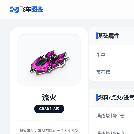
飞车
图鉴
基础属性
×
评价赛车
车重
宝石槽
速度
5.0分
★
★
★
★
★
★
★
★
★
★
流火
燃料/点火/进
对抗
5.0分
GRADE: A级
★
★
★
★
★
★
★
★
★
★
满改燃料时长
“
超薄车身，车身前端两把尖刀更能突
手感
5.0分
满改燃料强度