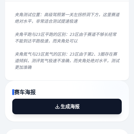
夹角测试位置：高级驾照第一关左拐桥洞下方，这里赛道
绝对水平，非常适合测试提速极速
夹角平跑与23区平跑的区别：23区由于赛道不够长经常
不能到达平跑极速，而夹角处可以
夹角氮气与23区氮气的区别：23区由于第2、3圈存在赛
道倾斜，测评氮气极速不准确，而夹角处绝对水平，测试
更加准确
赛车海报
生成海报