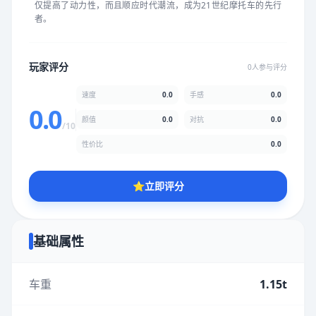
仅提高了动力性，而且顺应时代潮流，成为21世纪摩托车的先行
★
★
★
★
★
★
★
★
★
★
者。
颜值
5.0分
玩家评分
0人参与评分
★
★
★
★
★
★
★
★
★
★
速度
0.0
手感
0.0
0.0
颜值
0.0
对抗
0.0
/10
性价比
5.0分
性价比
0.0
★
★
★
★
★
★
★
★
★
★
⭐
立即评分
* 综合评分为玩家评分结果，速度占比0%，手感占比0%，对抗占
比0%，性价比占比0%，颜值占比0%
基础属性
提交评分
车重
1.15t