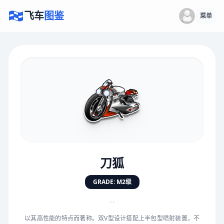
飞车
图鉴
菜单
×
评价赛车
速度
5.0分
★
★
★
★
★
★
★
★
★
★
刀狐
对抗
5.0分
GRADE: M2级
★
★
★
★
★
★
★
★
★
★
“
以其高性能的特点而著称。双V型设计搭配上半包型喷射装置，不
手感
5.0分