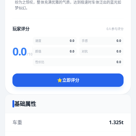
纷为之惊叹，整体充满优雅的气质，达到极速时车体泛出的蓝光如
★
★
★
★
★
★
★
★
★
★
梦似幻。
颜值
5.0分
玩家评分
0人参与评分
★
★
★
★
★
★
★
★
★
★
速度
0.0
手感
0.0
0.0
颜值
0.0
对抗
0.0
/10
性价比
5.0分
性价比
0.0
★
★
★
★
★
★
★
★
★
★
⭐
立即评分
* 综合评分为玩家评分结果，速度占比0%，手感占比0%，对抗占
比0%，性价比占比0%，颜值占比0%
基础属性
提交评分
车重
1.325t