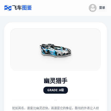
飞车
图鉴
菜单
×
评价赛车
速度
5.0分
★
★
★
★
★
★
★
★
★
★
幽灵猎手
对抗
5.0分
GRADE: A级
★
★
★
★
★
★
★
★
★
★
“
犹如其名，速度比幽灵还快，高速是它的象征，酷炫的外表让人纷
手感
5.0分