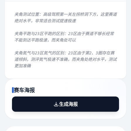
夹角测试位置：高级驾照第一关左拐桥洞下方，这里赛道
绝对水平，非常适合测试提速极速
夹角平跑与23区平跑的区别：23区由于赛道不够长经常
不能到达平跑极速，而夹角处可以
夹角氮气与23区氮气的区别：23区由于第2、3圈存在赛
道倾斜，测评氮气极速不准确，而夹角处绝对水平，测试
更加准确
赛车海报
生成海报