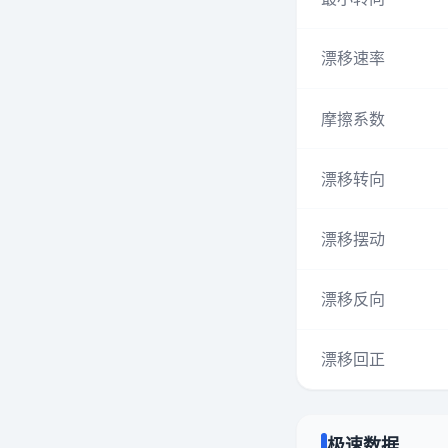
漂移速率
摩擦系数
漂移转向
漂移摆动
漂移反向
漂移回正
极速数据