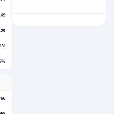
.65
.29
1%
.7%
766
065