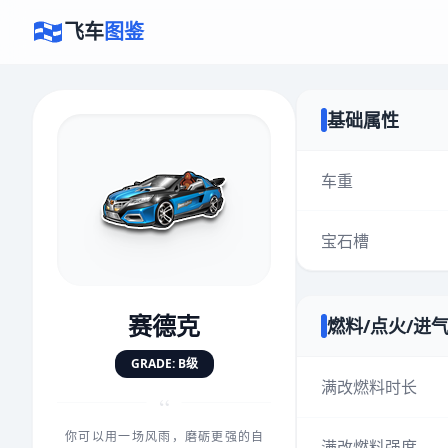
飞车
图鉴
基础属性
×
评价赛车
车重
宝石槽
速度
5.0分
★
★
★
★
★
★
★
★
★
★
赛德克
燃料/点火/进
对抗
5.0分
GRADE: B级
★
★
★
★
★
★
★
★
★
★
满改燃料时长
“
你可以用一场风雨，磨砺更强的自
手感
5.0分
满改燃料强度