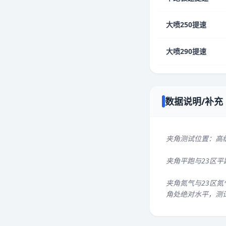
大喷250提速
大喷290提速
数据说明/补充
夹角测试位置：高
夹角平跑与23区
夹角氮气与23区氮
角处绝对水平，测