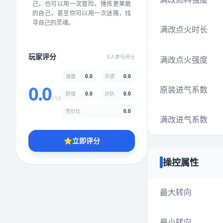
己，也可以用一次冒险，锤炼更果敢
★
★
★
★
★
★
★
★
★
★
的自己，甚至你可以用一次迷路，找
寻自己的灵魂。
满改点火时长
颜值
5.0分
玩家评分
0人参与评分
满改点火强度
★
★
★
★
★
★
★
★
★
★
速度
0.0
手感
0.0
0.0
原装进气系数
颜值
0.0
对抗
0.0
性价比
5.0分
/10
★
★
★
★
★
★
★
★
★
★
性价比
0.0
满改进气系数
⭐
立即评分
* 综合评分为玩家评分结果，速度占比0%，手感占比0%，对抗占比
0%，性价比占比0%，颜值占比0%
操控属性
提交评分
最大转向
最小转向