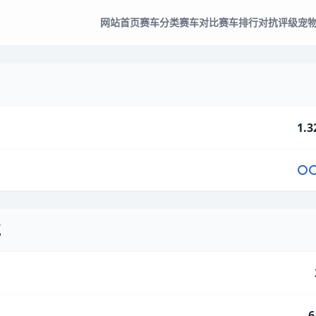
网站首页
赛车分类
赛车对比
赛车排行
对抗评级
宠
1.3
气
6