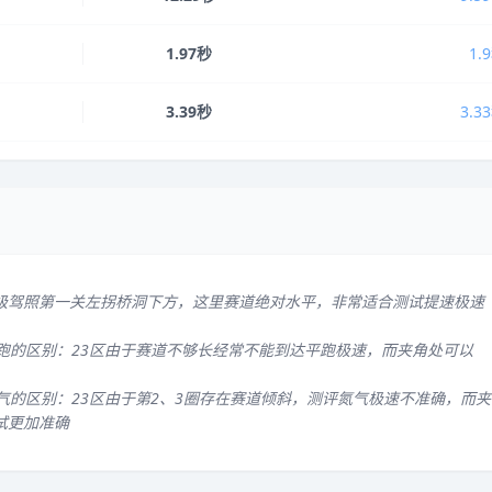
1.97秒
1.
3.39秒
3.3
级驾照第一关左拐桥洞下方，这里赛道绝对水平，非常适合测试提速极速
平跑的区别：23区由于赛道不够长经常不能到达平跑极速，而夹角处可以
气的区别：23区由于第2、3圈存在赛道倾斜，测评氮气极速不准确，而夹
试更加准确