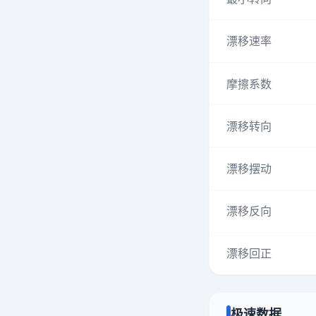
漂移速率
摩擦系数
漂移转向
漂移摆动
漂移反向
漂移回正
极速数据