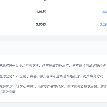
1.93秒
1.8
3.35秒
3.2
级驾照第一关左拐桥洞下方，这里赛道绝对水平，非常适合测试提速极速
平跑的区别：23区由于赛道不够长经常不能到达平跑极速，而夹角处可以
气的区别：23区由于第2、3圈存在赛道倾斜，测评氮气极速不准确，而夹
试更加准确