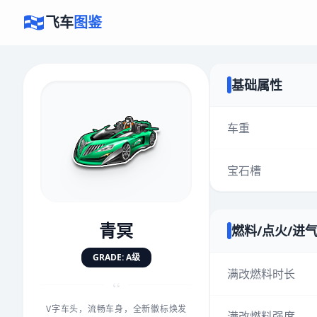
飞车
图鉴
基础属性
×
评价赛车
车重
宝石槽
速度
5.0分
★
★
★
★
★
★
★
★
★
★
青冥
燃料/点火/进
对抗
5.0分
GRADE: A级
★
★
★
★
★
★
★
★
★
★
满改燃料时长
“
V字车头，流畅车身，全新徽标焕发
手感
5.0分
满改燃料强度