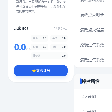
新风采。丰富配置内外护航，动力操
★
★
★
★
★
★
★
★
★
★
控和燃油经济完美平衡，让您畅想愉
悦的乘驾体验。
满改点火时长
颜值
5.0分
玩家评分
0人参与评分
满改点火强度
★
★
★
★
★
★
★
★
★
★
速度
0.0
手感
0.0
0.0
原装进气系数
颜值
0.0
对抗
0.0
性价比
5.0分
/10
★
★
★
★
★
★
★
★
★
★
性价比
0.0
满改进气系数
⭐
立即评分
* 综合评分为玩家评分结果，速度占比0%，手感占比0%，对抗占比
0%，性价比占比0%，颜值占比0%
操控属性
提交评分
最大转向
最小转向