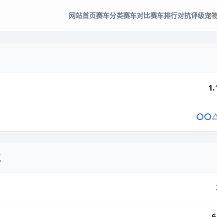
网站首页
赛车分类
赛车对比
赛车排行
对抗评级
宠
1.
气
6