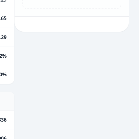
.65
.29
2%
0%
836
006