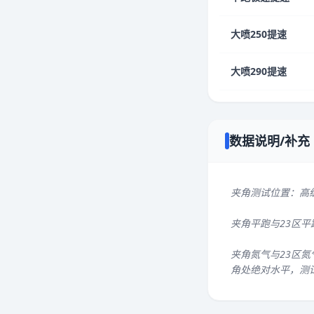
大喷250提速
大喷290提速
数据说明/补充
夹角测试位置：高
夹角平跑与23区
夹角氮气与23区氮
角处绝对水平，测