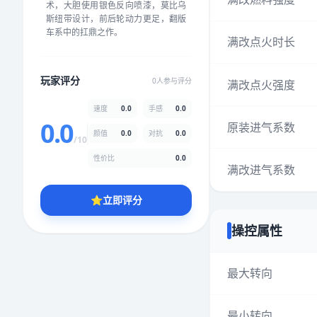
术，大胆使用银色反向喷漆，莫比乌
★
★
★
★
★
★
★
★
★
★
斯纽带设计，前后轮动力更足，翻版
车系中的扛鼎之作。
满改点火时长
颜值
5.0分
玩家评分
0人参与评分
满改点火强度
★
★
★
★
★
★
★
★
★
★
速度
0.0
手感
0.0
0.0
原装进气系数
颜值
0.0
对抗
0.0
性价比
5.0分
/10
★
★
★
★
★
★
★
★
★
★
性价比
0.0
满改进气系数
⭐
立即评分
* 综合评分为玩家评分结果，速度占比0%，手感占比0%，对抗占比
0%，性价比占比0%，颜值占比0%
操控属性
提交评分
最大转向
最小转向