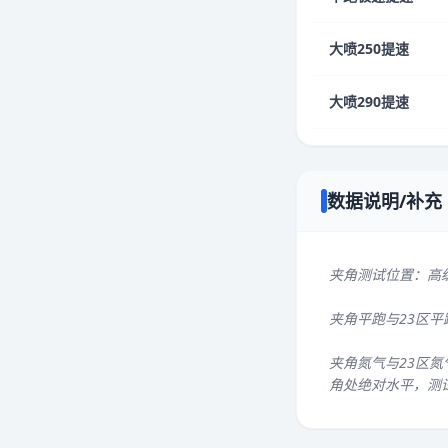
大喷250提速
大喷290提速
数据说明/补充
夹角测试位置：高
夹角平跑与23区
夹角氮气与23区氮
角处绝对水平，测