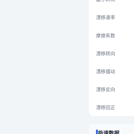
漂移速率
摩擦系数
漂移转向
漂移摆动
漂移反向
漂移回正
极速数据