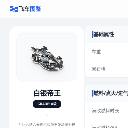
飞车
图鉴
基础属性
×
评价赛车
车重
宝石槽
速度
5.0分
★
★
★
★
★
★
★
★
★
★
白银帝王
燃料/点火/进
对抗
5.0分
GRADE: A级
★
★
★
★
★
★
★
★
★
★
满改燃料时长
“
Edonis结合麦凯伦和帝王发动喷射技
手感
5.0分
满改燃料强度