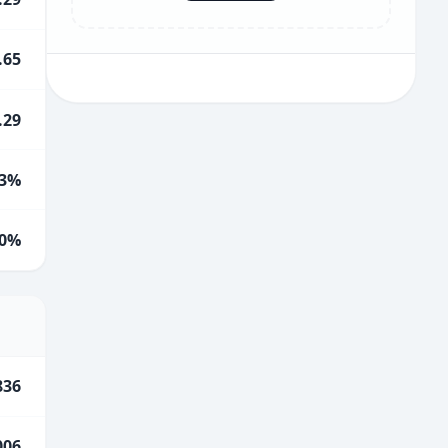
.65
.29
3%
0%
836
006