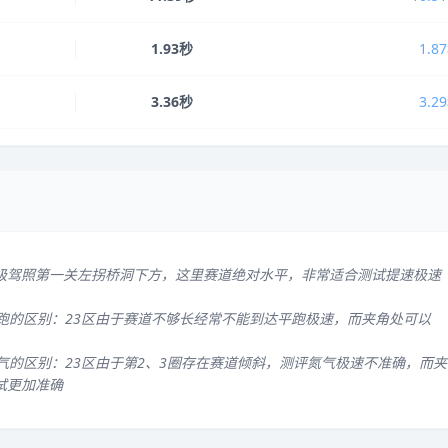
1.93秒
1.8
3.36秒
3.2
级驾照第一关左拐桥洞下方，这里赛道绝对水平，非常适合测试提速极速
平跑的区别：23区由于赛道不够长经常不能到达平跑极速，而夹角处可以
气的区别：23区由于第2、3圈存在赛道倾斜，测评氮气极速不准确，而夹
试更加准确