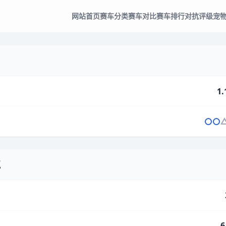
网站首页
赛车分类
赛车对比
赛车排行
对抗评级
宠
1.
气
6