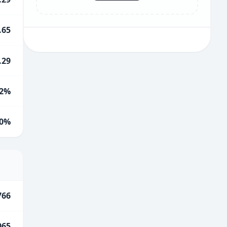
.65
.29
2%
0%
766
065