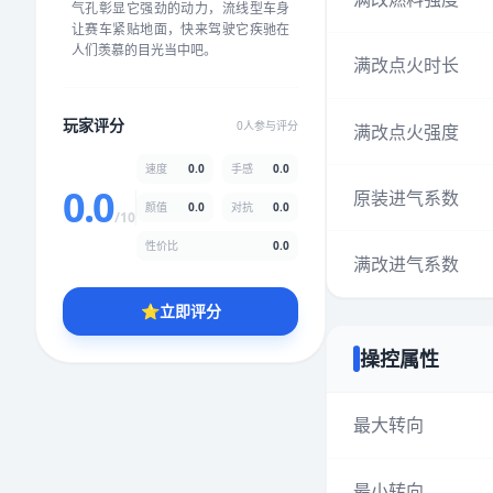
气孔彰显它强劲的动力，流线型车身
★
★
★
★
★
★
★
★
★
★
让赛车紧贴地面，快来驾驶它疾驰在
人们羡慕的目光当中吧。
满改点火时长
颜值
5.0分
玩家评分
0人参与评分
满改点火强度
★
★
★
★
★
★
★
★
★
★
速度
0.0
手感
0.0
0.0
原装进气系数
颜值
0.0
对抗
0.0
性价比
5.0分
/10
★
★
★
★
★
★
★
★
★
★
性价比
0.0
满改进气系数
⭐
立即评分
* 综合评分为玩家评分结果，速度占比0%，手感占比0%，对抗占比
0%，性价比占比0%，颜值占比0%
操控属性
提交评分
最大转向
最小转向