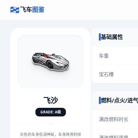
飞车
图鉴
基础属性
×
评价赛车
车重
宝石槽
速度
5.0分
★
★
★
★
★
★
★
★
★
★
飞沙
燃料/点火/进
对抗
5.0分
GRADE: A级
★
★
★
★
★
★
★
★
★
★
满改燃料时长
“
灰色的车身低调神秘，车身两旁的排
手感
5.0分
满改燃料强度