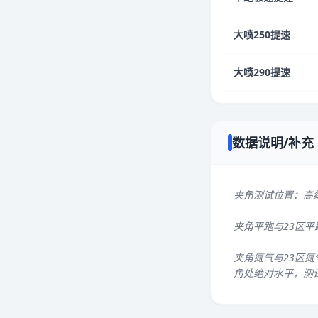
大喷250提速
大喷290提速
数据说明/补充
夹角测试位置：高
夹角平跑与23区
夹角氮气与23区氮
角处绝对水平，测