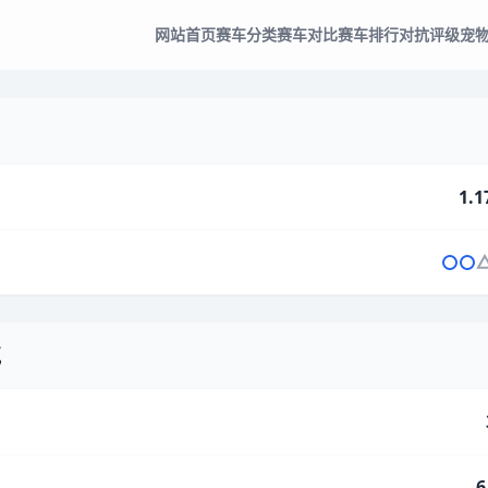
网站首页
赛车分类
赛车对比
赛车排行
对抗评级
宠
1.1
气
6