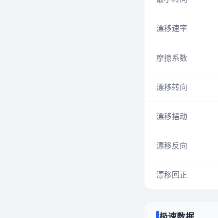
漂移速率
摩擦系数
漂移转向
漂移摆动
漂移反向
漂移回正
极速数据