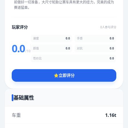
前做好一切准备，大尺寸轮胎让赛车具有更大的扭力，完美的成为
★
★
★
★
★
★
★
★
★
★
赛道猛兽。
颜值
5.0分
玩家评分
0人参与评分
★
★
★
★
★
★
★
★
★
★
速度
0.0
手感
0.0
0.0
颜值
0.0
对抗
0.0
/10
性价比
5.0分
性价比
0.0
★
★
★
★
★
★
★
★
★
★
⭐
立即评分
* 综合评分为玩家评分结果，速度占比0%，手感占比0%，对抗占
比0%，性价比占比0%，颜值占比0%
基础属性
提交评分
车重
1.16t