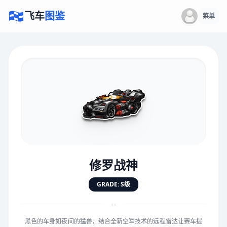
飞车
图鉴
菜单
×
评价赛车
速度
5.0分
★
★
★
★
★
★
★
★
★
★
修罗战神
对抗
5.0分
GRADE: S级
★
★
★
★
★
★
★
★
★
★
“
黑色的车身如夜间的猛兽，结合全新空军技术的远程雷达让赛车提
手感
5.0分