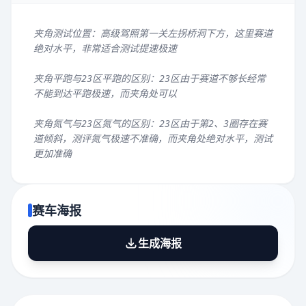
夹角测试位置：高级驾照第一关左拐桥洞下方，这里赛道
绝对水平，非常适合测试提速极速
夹角平跑与23区平跑的区别：23区由于赛道不够长经常
不能到达平跑极速，而夹角处可以
夹角氮气与23区氮气的区别：23区由于第2、3圈存在赛
道倾斜，测评氮气极速不准确，而夹角处绝对水平，测试
更加准确
赛车海报
生成海报