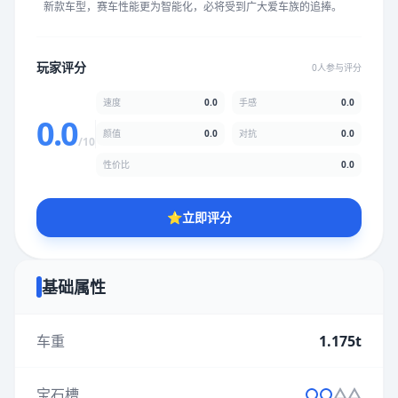
新款车型，赛车性能更为智能化，必将受到广大爱车族的追捧。
★
★
★
★
★
★
★
★
★
★
玩家评分
0人参与评分
颜值
5.0分
速度
0.0
手感
0.0
★
★
★
★
★
★
★
★
★
★
0.0
颜值
0.0
对抗
0.0
/10
性价比
0.0
性价比
5.0分
★
★
★
★
★
★
★
★
★
★
⭐
立即评分
* 综合评分为玩家评分结果，速度占比0%，手感占比0%，对抗占
比0%，性价比占比0%，颜值占比0%
基础属性
提交评分
车重
1.175t
宝石槽