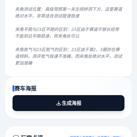
夹角测试位置：高级驾照第一关左拐桥洞下方，这里赛道
绝对水平，非常适合测试提速极速
夹角平跑与23区平跑的区别：23区由于赛道不够长经常
不能到达平跑极速，而夹角处可以
夹角氮气与23区氮气的区别：23区由于第2、3圈存在赛
道倾斜，测评氮气极速不准确，而夹角处绝对水平，测试
更加准确
赛车海报
生成海报