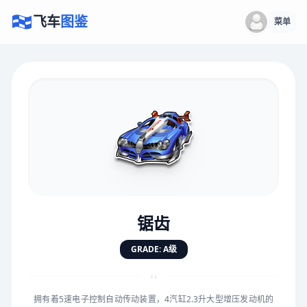
飞车
图鉴
菜单
×
评价赛车
速度
5.0分
★
★
★
★
★
★
★
★
★
★
锯齿
对抗
5.0分
GRADE: A级
★
★
★
★
★
★
★
★
★
★
“
拥有着5速电子控制自动传动装置，4汽缸2.3升大型增压发动机的
手感
5.0分