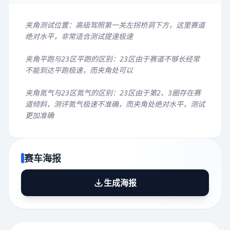
夹角测试位置：高级驾照第一关左拐桥洞下方，这里赛道
绝对水平，非常适合测试提速极速
夹角平跑与23区平跑的区别：23区由于赛道不够长经常
不能到达平跑极速，而夹角处可以
夹角氮气与23区氮气的区别：23区由于第2、3圈存在赛
道倾斜，测评氮气极速不准确，而夹角处绝对水平，测试
更加准确
赛车海报
生成海报