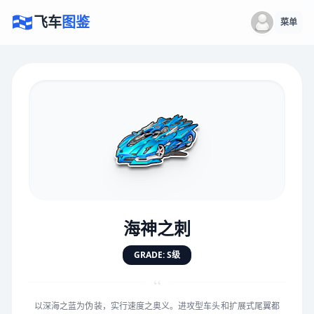
飞车
图鉴
菜单
×
评价赛车
速度
5.0分
★
★
★
★
★
★
★
★
★
★
海神之刺
对抗
5.0分
GRADE: S级
★
★
★
★
★
★
★
★
★
★
“
以深海之蓝为伪装，实行速度之奥义。进攻型车头和扩展式尾翼都
手感
5.0分