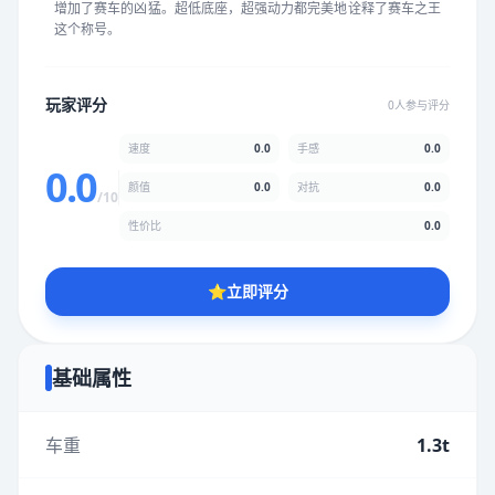
增加了赛车的凶猛。超低底座，超强动力都完美地诠释了赛车之王
★
★
★
★
★
★
★
★
★
★
这个称号。
颜值
5.0分
玩家评分
0人参与评分
★
★
★
★
★
★
★
★
★
★
速度
0.0
手感
0.0
0.0
颜值
0.0
对抗
0.0
/10
性价比
5.0分
性价比
0.0
★
★
★
★
★
★
★
★
★
★
⭐
立即评分
* 综合评分为玩家评分结果，速度占比0%，手感占比0%，对抗占
比0%，性价比占比0%，颜值占比0%
基础属性
提交评分
车重
1.3t