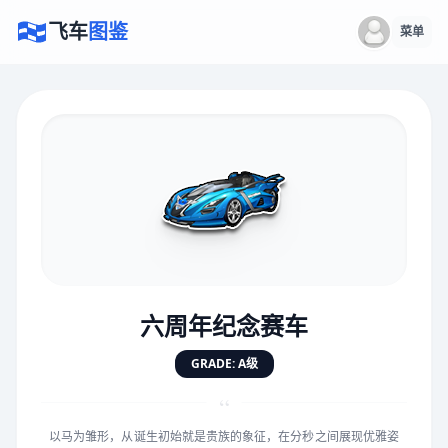
飞车
图鉴
菜单
×
评价赛车
速度
5.0分
★
★
★
★
★
★
★
★
★
★
六周年纪念赛车
对抗
5.0分
GRADE: A级
★
★
★
★
★
★
★
★
★
★
“
以马为雏形，从诞生初始就是贵族的象征，在分秒之间展现优雅姿
手感
5.0分