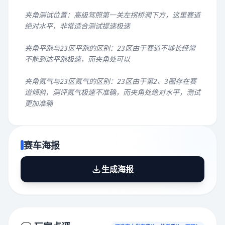
夹角测试位置：高级驾照第一关左拐桥洞下方，这里赛道
绝对水平，非常适合测试提速极速
夹角平跑与23区平跑的区别：23区由于赛道不够长经常
不能到达平跑极速，而夹角处可以
夹角氮气与23区氮气的区别：23区由于第2、3圈存在赛
道倾斜，测评氮气极速不准确，而夹角处绝对水平，测试
更加准确
赛车海报
生成海报