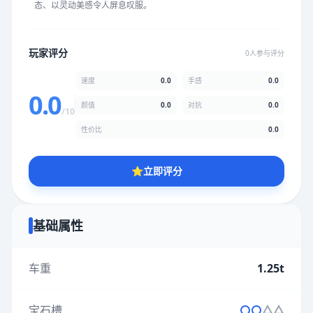
态、以灵动美感令人屏息叹服。
★
★
★
★
★
★
★
★
★
★
玩家评分
0人参与评分
颜值
5.0分
速度
0.0
手感
0.0
★
★
★
★
★
★
★
★
★
★
0.0
颜值
0.0
对抗
0.0
/10
性价比
0.0
性价比
5.0分
★
★
★
★
★
★
★
★
★
★
⭐
立即评分
* 综合评分为玩家评分结果，速度占比0%，手感占比0%，对抗占
比0%，性价比占比0%，颜值占比0%
基础属性
提交评分
车重
1.25t
宝石槽