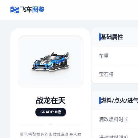
飞车
图鉴
基础属性
×
评价赛车
车重
宝石槽
速度
5.0分
★
★
★
★
★
★
★
★
★
★
战龙在天
燃料/点火/进
对抗
5.0分
GRADE: B级
★
★
★
★
★
★
★
★
★
★
满改燃料时长
“
蓝色搭配银色的条纹线车身夺人眼
手感
5.0分
满改燃料强度