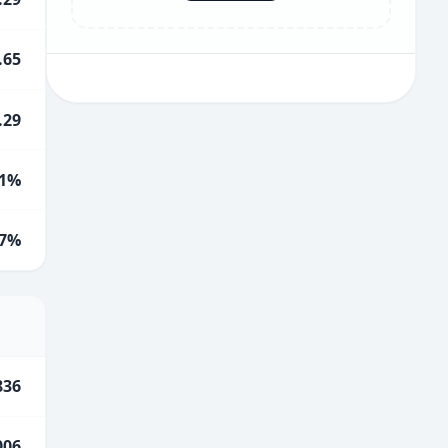
.65
.29
1%
.7%
836
006