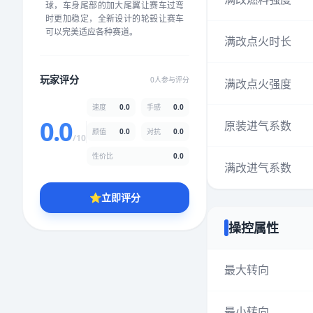
球，车身尾部的加大尾翼让赛车过弯
★
★
★
★
★
★
★
★
★
★
时更加稳定，全新设计的轮毂让赛车
可以完美适应各种赛道。
满改点火时长
颜值
5.0分
玩家评分
0人参与评分
满改点火强度
★
★
★
★
★
★
★
★
★
★
速度
0.0
手感
0.0
0.0
原装进气系数
颜值
0.0
对抗
0.0
性价比
5.0分
/10
★
★
★
★
★
★
★
★
★
★
性价比
0.0
满改进气系数
⭐
立即评分
* 综合评分为玩家评分结果，速度占比0%，手感占比0%，对抗占比
0%，性价比占比0%，颜值占比0%
操控属性
提交评分
最大转向
最小转向