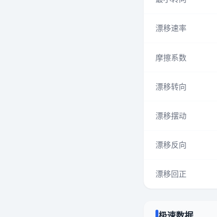
漂移速率
摩擦系数
漂移转向
漂移摆动
漂移反向
漂移回正
极速数据