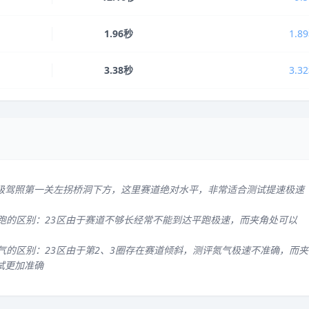
1.96秒
1.8
3.38秒
3.3
级驾照第一关左拐桥洞下方，这里赛道绝对水平，非常适合测试提速极速
平跑的区别：23区由于赛道不够长经常不能到达平跑极速，而夹角处可以
气的区别：23区由于第2、3圈存在赛道倾斜，测评氮气极速不准确，而夹
试更加准确