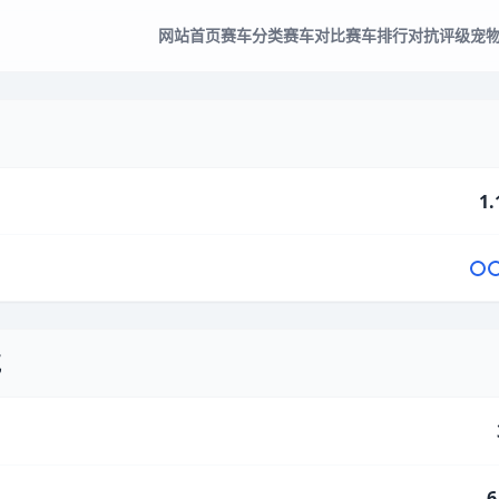
网站首页
赛车分类
赛车对比
赛车排行
对抗评级
宠
1.
气
6