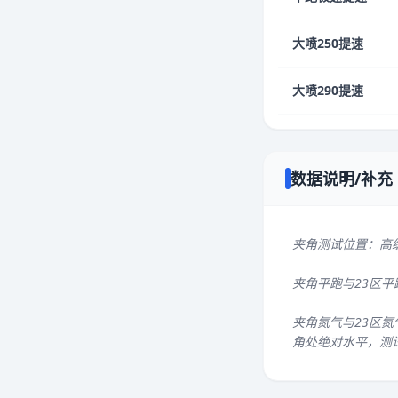
大喷250提速
大喷290提速
数据说明/补充
夹角测试位置：高
夹角平跑与23区
夹角氮气与23区氮
角处绝对水平，测