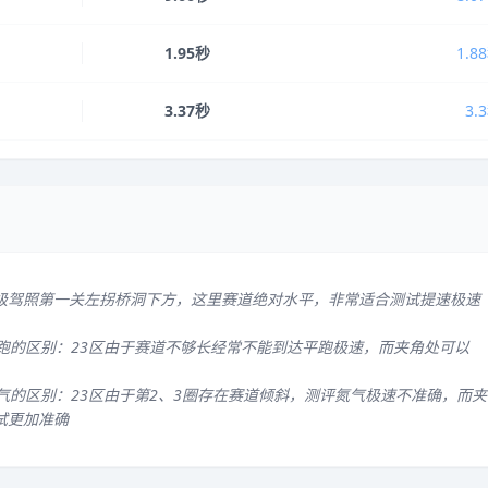
1.95秒
1.8
3.37秒
3.
级驾照第一关左拐桥洞下方，这里赛道绝对水平，非常适合测试提速极速
平跑的区别：23区由于赛道不够长经常不能到达平跑极速，而夹角处可以
气的区别：23区由于第2、3圈存在赛道倾斜，测评氮气极速不准确，而夹
试更加准确