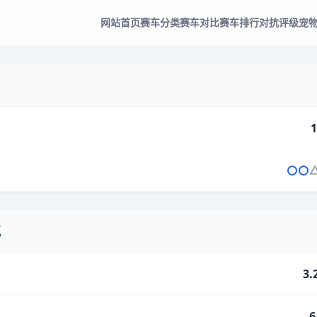
网站首页
赛车分类
赛车对比
赛车排行
对抗评级
宠
1
气
3.
6