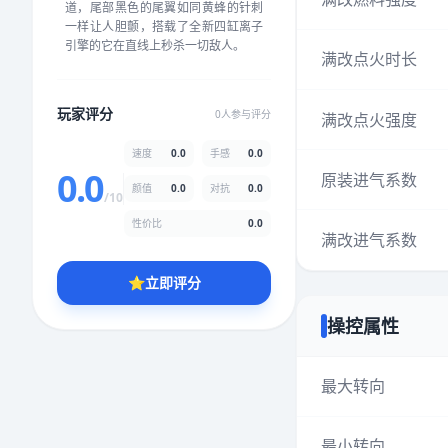
道，尾部黑色的尾翼如同黄蜂的针刺
★
★
★
★
★
★
★
★
★
★
一样让人胆颤，搭载了全新四缸离子
引擎的它在直线上秒杀一切敌人。
满改点火时长
颜值
5.0分
玩家评分
0人参与评分
满改点火强度
★
★
★
★
★
★
★
★
★
★
速度
0.0
手感
0.0
0.0
原装进气系数
颜值
0.0
对抗
0.0
性价比
5.0分
/10
★
★
★
★
★
★
★
★
★
★
性价比
0.0
满改进气系数
⭐
立即评分
* 综合评分为玩家评分结果，速度占比0%，手感占比0%，对抗占比
0%，性价比占比0%，颜值占比0%
操控属性
提交评分
最大转向
最小转向