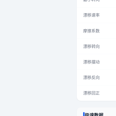
漂移速率
摩擦系数
漂移转向
漂移摆动
漂移反向
漂移回正
极速数据