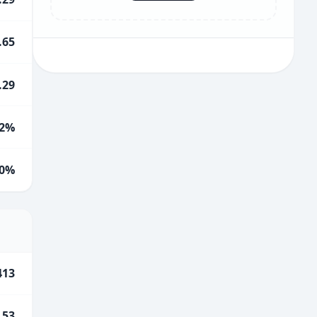
.65
.29
2%
0%
413
.53