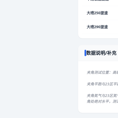
大喷250提速
大喷290提速
数据说明/补充
夹角测试位置：高
夹角平跑与23区
夹角氮气与23区氮
角处绝对水平，测