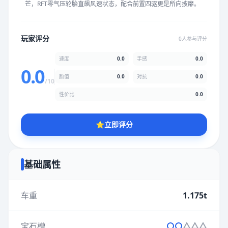
芒，RFT零气压轮胎直飙风速状态，配合前置四驱更是所向披靡。
★
★
★
★
★
★
★
★
★
★
玩家评分
0人参与评分
颜值
5.0分
速度
0.0
手感
0.0
★
★
★
★
★
★
★
★
★
★
0.0
颜值
0.0
对抗
0.0
/10
性价比
0.0
性价比
5.0分
★
★
★
★
★
★
★
★
★
★
⭐
立即评分
* 综合评分为玩家评分结果，速度占比0%，手感占比0%，对抗占
比0%，性价比占比0%，颜值占比0%
基础属性
提交评分
车重
1.175t
宝石槽