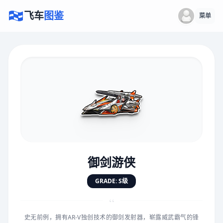
飞车
图鉴
菜单
×
评价赛车
速度
5.0分
★
★
★
★
★
★
★
★
★
★
御剑游侠
对抗
5.0分
GRADE: S级
★
★
★
★
★
★
★
★
★
★
“
史无前例，拥有AR-V独创技术的御剑发射器，崭露威武霸气的锋
手感
5.0分