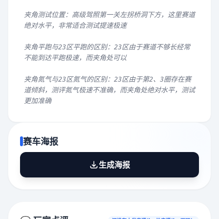
夹角测试位置：高级驾照第一关左拐桥洞下方，这里赛道
绝对水平，非常适合测试提速极速
夹角平跑与23区平跑的区别：23区由于赛道不够长经常
不能到达平跑极速，而夹角处可以
夹角氮气与23区氮气的区别：23区由于第2、3圈存在赛
道倾斜，测评氮气极速不准确，而夹角处绝对水平，测试
更加准确
赛车海报
生成海报