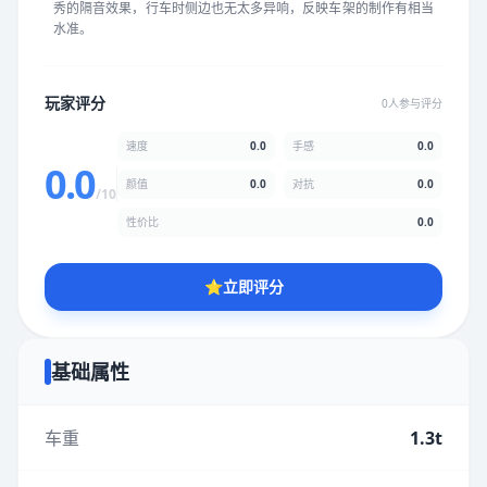
秀的隔音效果，行车时侧边也无太多异响，反映车架的制作有相当
★
★
★
★
★
★
★
★
★
★
水准。
颜值
5.0分
玩家评分
0人参与评分
★
★
★
★
★
★
★
★
★
★
速度
0.0
手感
0.0
0.0
颜值
0.0
对抗
0.0
/10
性价比
5.0分
性价比
0.0
★
★
★
★
★
★
★
★
★
★
⭐
立即评分
* 综合评分为玩家评分结果，速度占比0%，手感占比0%，对抗占
比0%，性价比占比0%，颜值占比0%
基础属性
提交评分
车重
1.3t