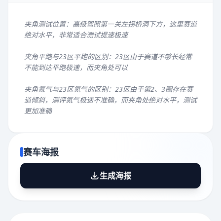
夹角测试位置：高级驾照第一关左拐桥洞下方，这里赛道
绝对水平，非常适合测试提速极速
夹角平跑与23区平跑的区别：23区由于赛道不够长经常
不能到达平跑极速，而夹角处可以
夹角氮气与23区氮气的区别：23区由于第2、3圈存在赛
道倾斜，测评氮气极速不准确，而夹角处绝对水平，测试
更加准确
赛车海报
生成海报