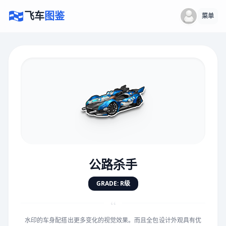
飞车
图鉴
菜单
×
评价赛车
速度
5.0分
★
★
★
★
★
★
★
★
★
★
公路杀手
对抗
5.0分
GRADE: R级
★
★
★
★
★
★
★
★
★
★
“
水印的车身配搭出更多变化的视觉效果。而且全包设计外观具有优
手感
5.0分