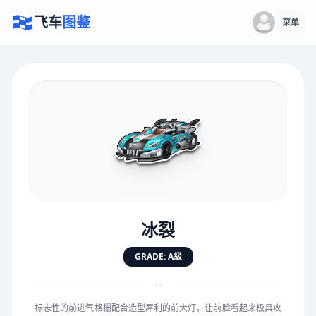
飞车
图鉴
菜单
×
评价赛车
速度
5.0分
★
★
★
★
★
★
★
★
★
★
冰裂
对抗
5.0分
GRADE: A级
★
★
★
★
★
★
★
★
★
★
“
标志性的前进气格栅配合造型犀利的前大灯，让前脸看起来极具攻
手感
5.0分