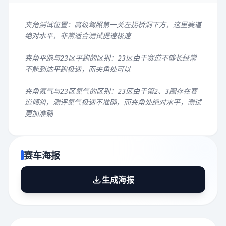
夹角测试位置：高级驾照第一关左拐桥洞下方，这里赛道
绝对水平，非常适合测试提速极速
夹角平跑与23区平跑的区别：23区由于赛道不够长经常
不能到达平跑极速，而夹角处可以
夹角氮气与23区氮气的区别：23区由于第2、3圈存在赛
道倾斜，测评氮气极速不准确，而夹角处绝对水平，测试
更加准确
赛车海报
生成海报