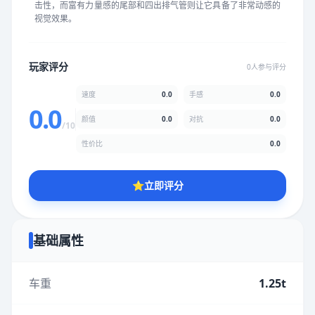
击性，而富有力量感的尾部和四出排气管则让它具备了非常动感的
★
★
★
★
★
★
★
★
★
★
视觉效果。
颜值
5.0分
玩家评分
0人参与评分
★
★
★
★
★
★
★
★
★
★
速度
0.0
手感
0.0
0.0
颜值
0.0
对抗
0.0
/10
性价比
5.0分
性价比
0.0
★
★
★
★
★
★
★
★
★
★
⭐
立即评分
* 综合评分为玩家评分结果，速度占比0%，手感占比0%，对抗占
比0%，性价比占比0%，颜值占比0%
基础属性
提交评分
车重
1.25t