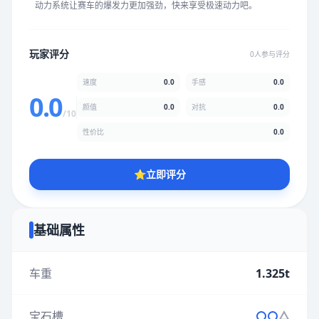
动力系统让赛车的爆发力更加强劲，快来享受极速动力吧。
★
★
★
★
★
★
★
★
★
★
玩家评分
0人参与评分
颜值
5.0分
速度
0.0
手感
0.0
★
★
★
★
★
★
★
★
★
★
0.0
颜值
0.0
对抗
0.0
/10
性价比
0.0
性价比
5.0分
★
★
★
★
★
★
★
★
★
★
⭐
立即评分
* 综合评分为玩家评分结果，速度占比0%，手感占比0%，对抗占
比0%，性价比占比0%，颜值占比0%
基础属性
提交评分
车重
1.325t
宝石槽