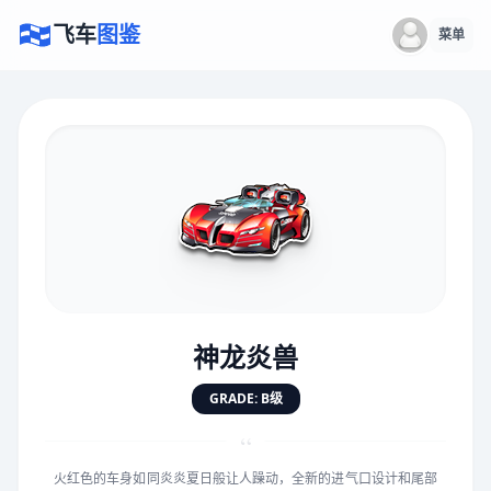
飞车
图鉴
菜单
×
评价赛车
速度
5.0分
★
★
★
★
★
★
★
★
★
★
神龙炎兽
对抗
5.0分
GRADE: B级
★
★
★
★
★
★
★
★
★
★
“
火红色的车身如同炎炎夏日般让人躁动，全新的进气口设计和尾部
手感
5.0分