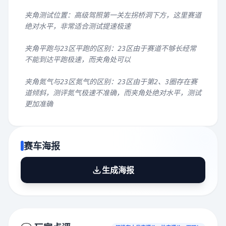
夹角测试位置：高级驾照第一关左拐桥洞下方，这里赛道
绝对水平，非常适合测试提速极速
夹角平跑与23区平跑的区别：23区由于赛道不够长经常
不能到达平跑极速，而夹角处可以
夹角氮气与23区氮气的区别：23区由于第2、3圈存在赛
道倾斜，测评氮气极速不准确，而夹角处绝对水平，测试
更加准确
赛车海报
生成海报