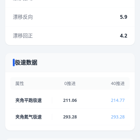
漂移反向
5.9
漂移回正
4.2
极速数据
属性
0推进
40推进
夹角平跑极速
211.06
214.77
夹角氮气极速
293.28
293.28