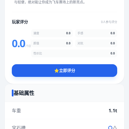
与轻便，绝对能让你成为飞车赛场上的新亮点。
★
★
★
★
★
★
★
★
★
★
玩家评分
0人参与评分
颜值
5.0分
速度
0.0
手感
0.0
★
★
★
★
★
★
★
★
★
★
0.0
颜值
0.0
对抗
0.0
/10
性价比
0.0
性价比
5.0分
★
★
★
★
★
★
★
★
★
★
⭐
立即评分
* 综合评分为玩家评分结果，速度占比0%，手感占比0%，对抗占
比0%，性价比占比0%，颜值占比0%
基础属性
提交评分
车重
1.1t
宝石槽