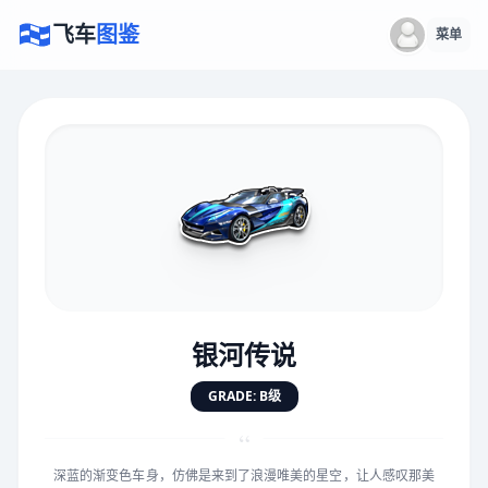
飞车
图鉴
菜单
×
评价赛车
速度
5.0分
★
★
★
★
★
★
★
★
★
★
银河传说
对抗
5.0分
GRADE: B级
★
★
★
★
★
★
★
★
★
★
“
深蓝的渐变色车身，仿佛是来到了浪漫唯美的星空，让人感叹那美
手感
5.0分