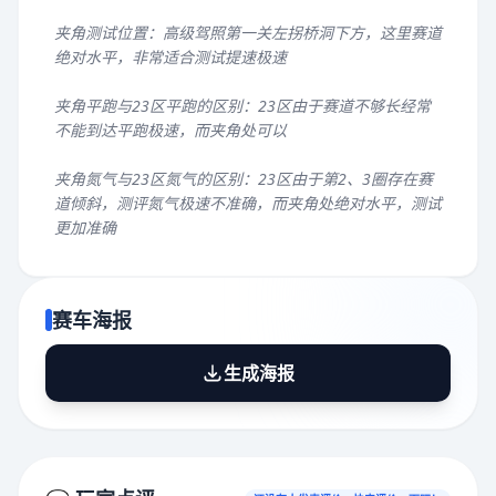
夹角测试位置：高级驾照第一关左拐桥洞下方，这里赛道
绝对水平，非常适合测试提速极速
夹角平跑与23区平跑的区别：23区由于赛道不够长经常
不能到达平跑极速，而夹角处可以
夹角氮气与23区氮气的区别：23区由于第2、3圈存在赛
道倾斜，测评氮气极速不准确，而夹角处绝对水平，测试
更加准确
赛车海报
生成海报