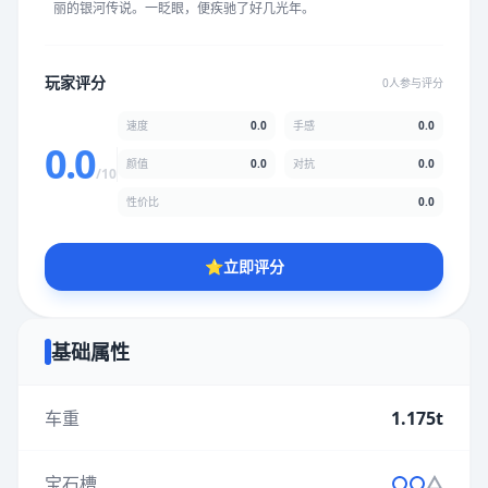
丽的银河传说。一眨眼，便疾驰了好几光年。
★
★
★
★
★
★
★
★
★
★
玩家评分
0人参与评分
颜值
5.0分
速度
0.0
手感
0.0
★
★
★
★
★
★
★
★
★
★
0.0
颜值
0.0
对抗
0.0
/10
性价比
0.0
性价比
5.0分
★
★
★
★
★
★
★
★
★
★
⭐
立即评分
* 综合评分为玩家评分结果，速度占比0%，手感占比0%，对抗占
比0%，性价比占比0%，颜值占比0%
基础属性
提交评分
车重
1.175t
宝石槽