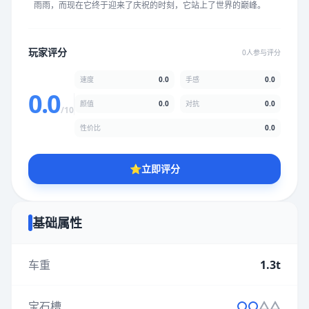
雨雨，而现在它终于迎来了庆祝的时刻，它站上了世界的巅峰。
★
★
★
★
★
★
★
★
★
★
玩家评分
0人参与评分
颜值
5.0分
速度
0.0
手感
0.0
★
★
★
★
★
★
★
★
★
★
0.0
颜值
0.0
对抗
0.0
/10
性价比
0.0
性价比
5.0分
★
★
★
★
★
★
★
★
★
★
⭐
立即评分
* 综合评分为玩家评分结果，速度占比0%，手感占比0%，对抗占
比0%，性价比占比0%，颜值占比0%
基础属性
提交评分
车重
1.3t
宝石槽