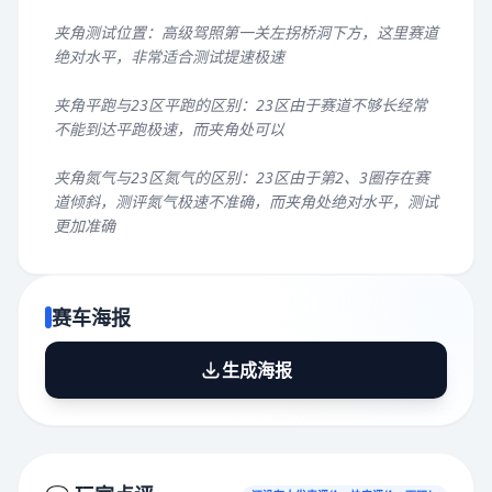
夹角测试位置：高级驾照第一关左拐桥洞下方，这里赛道
绝对水平，非常适合测试提速极速
夹角平跑与23区平跑的区别：23区由于赛道不够长经常
不能到达平跑极速，而夹角处可以
夹角氮气与23区氮气的区别：23区由于第2、3圈存在赛
道倾斜，测评氮气极速不准确，而夹角处绝对水平，测试
更加准确
赛车海报
生成海报