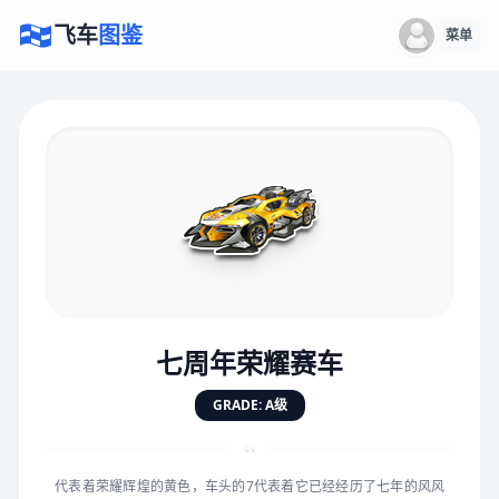
飞车
图鉴
菜单
×
评价赛车
速度
5.0分
★
★
★
★
★
★
★
★
★
★
七周年荣耀赛车
对抗
5.0分
GRADE: A级
★
★
★
★
★
★
★
★
★
★
“
代表着荣耀辉煌的黄色，车头的7代表着它已经经历了七年的风风
手感
5.0分