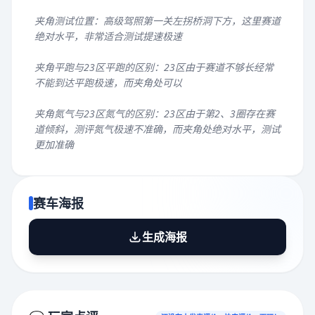
夹角测试位置：高级驾照第一关左拐桥洞下方，这里赛道
绝对水平，非常适合测试提速极速
夹角平跑与23区平跑的区别：23区由于赛道不够长经常
不能到达平跑极速，而夹角处可以
夹角氮气与23区氮气的区别：23区由于第2、3圈存在赛
道倾斜，测评氮气极速不准确，而夹角处绝对水平，测试
更加准确
赛车海报
生成海报