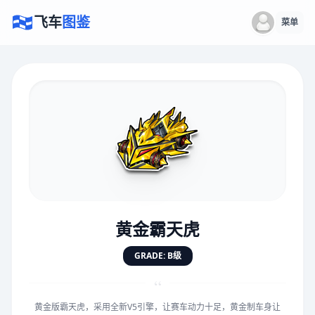
飞车
图鉴
菜单
×
评价赛车
速度
5.0分
★
★
★
★
★
★
★
★
★
★
黄金霸天虎
对抗
5.0分
GRADE: B级
★
★
★
★
★
★
★
★
★
★
“
黄金版霸天虎，采用全新V5引擎，让赛车动力十足，黄金制车身让
手感
5.0分