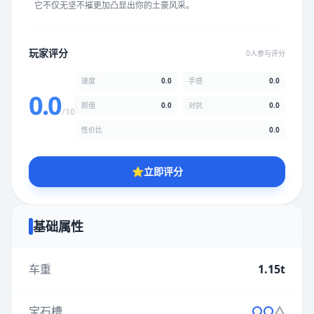
它不仅无坚不摧更加凸显出你的土豪风采。
★
★
★
★
★
★
★
★
★
★
玩家评分
0人参与评分
颜值
5.0分
速度
0.0
手感
0.0
★
★
★
★
★
★
★
★
★
★
0.0
颜值
0.0
对抗
0.0
/10
性价比
0.0
性价比
5.0分
★
★
★
★
★
★
★
★
★
★
⭐
立即评分
* 综合评分为玩家评分结果，速度占比0%，手感占比0%，对抗占
比0%，性价比占比0%，颜值占比0%
基础属性
提交评分
车重
1.15t
宝石槽