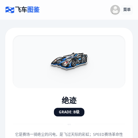
飞车
图鉴
菜单
×
评价赛车
速度
5.0分
★
★
★
★
★
★
★
★
★
★
绝迹
对抗
5.0分
GRADE: B级
★
★
★
★
★
★
★
★
★
★
“
它是赛场一骑绝尘的闪电，是飞过天际的彩虹；SPEED赛场革命性
手感
5.0分