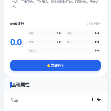
作品，三重变色、三种形态，最尖端科技打造，幻影神踪，绝迹古
★
★
★
★
★
★
★
★
★
★
今。
颜值
5.0分
玩家评分
0人参与评分
★
★
★
★
★
★
★
★
★
★
速度
0.0
手感
0.0
0.0
颜值
0.0
对抗
0.0
/10
性价比
5.0分
性价比
0.0
★
★
★
★
★
★
★
★
★
★
⭐
立即评分
* 综合评分为玩家评分结果，速度占比0%，手感占比0%，对抗占
比0%，性价比占比0%，颜值占比0%
基础属性
提交评分
车重
1.19t