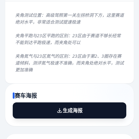
夹角测试位置：高级驾照第一关左拐桥洞下方，这里赛道
绝对水平，非常适合测试提速极速
夹角平跑与23区平跑的区别：23区由于赛道不够长经常
不能到达平跑极速，而夹角处可以
夹角氮气与23区氮气的区别：23区由于第2、3圈存在赛
道倾斜，测评氮气极速不准确，而夹角处绝对水平，测试
更加准确
赛车海报
生成海报