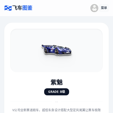
飞车
图鉴
菜单
×
评价赛车
速度
5.0分
★
★
★
★
★
★
★
★
★
★
紫魅
对抗
5.0分
GRADE: B级
★
★
★
★
★
★
★
★
★
★
“
V公司全新赛道跑车，超低车身设计搭配大型定风尾翼让赛车极限
手感
5.0分