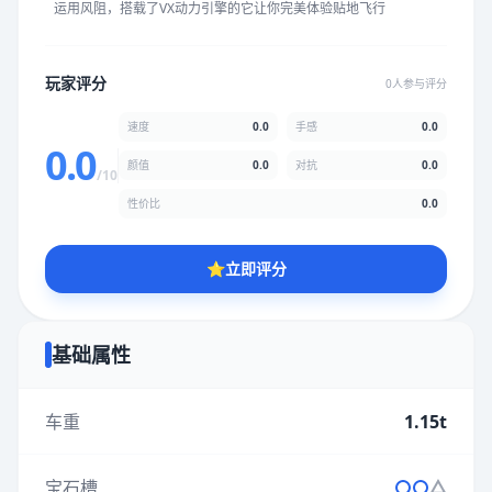
运用风阻，搭载了VX动力引擎的它让你完美体验贴地飞行
★
★
★
★
★
★
★
★
★
★
玩家评分
0人参与评分
颜值
5.0分
速度
0.0
手感
0.0
★
★
★
★
★
★
★
★
★
★
0.0
颜值
0.0
对抗
0.0
/10
性价比
0.0
性价比
5.0分
★
★
★
★
★
★
★
★
★
★
⭐
立即评分
* 综合评分为玩家评分结果，速度占比0%，手感占比0%，对抗占
比0%，性价比占比0%，颜值占比0%
基础属性
提交评分
车重
1.15t
宝石槽