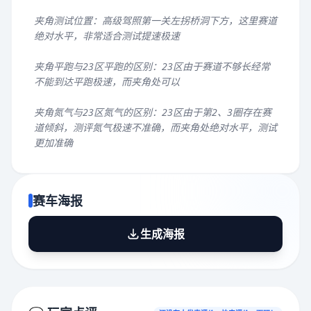
夹角测试位置：高级驾照第一关左拐桥洞下方，这里赛道
绝对水平，非常适合测试提速极速
夹角平跑与23区平跑的区别：23区由于赛道不够长经常
不能到达平跑极速，而夹角处可以
夹角氮气与23区氮气的区别：23区由于第2、3圈存在赛
道倾斜，测评氮气极速不准确，而夹角处绝对水平，测试
更加准确
赛车海报
生成海报