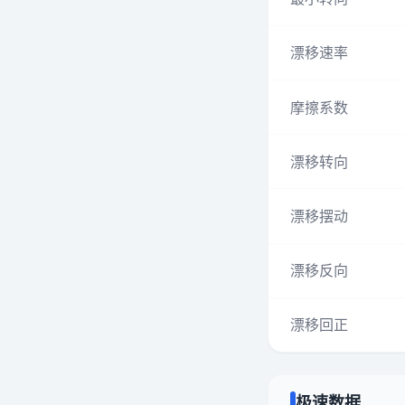
漂移速率
摩擦系数
漂移转向
漂移摆动
漂移反向
漂移回正
极速数据