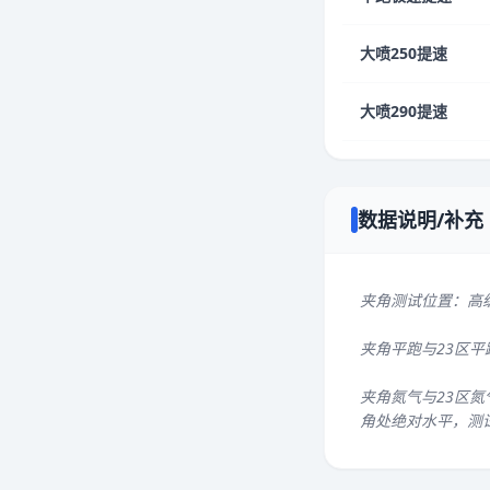
大喷250提速
大喷290提速
数据说明/补充
夹角测试位置：高
夹角平跑与23区
夹角氮气与23区氮
角处绝对水平，测