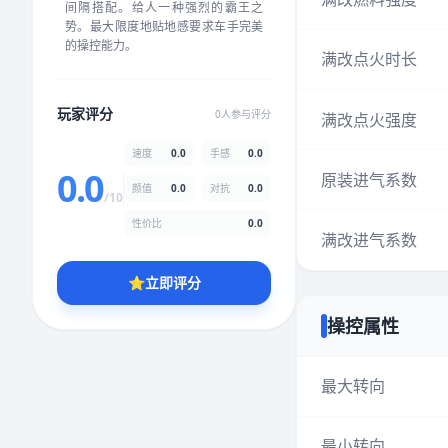
间隔搭配。给人一种强烈的霸王之
★
★
★
★
★
★
★
★
★
★
势。最大限度地贴地感要求车手完美
的操控能力。
满改点火时长
颜值
5.0分
玩家评分
0人参与评分
满改点火强度
★
★
★
★
★
★
★
★
★
★
速度
0.0
手感
0.0
0.0
原装进气系数
颜值
0.0
对抗
0.0
性价比
5.0分
/10
★
★
★
★
★
★
★
★
★
★
性价比
0.0
满改进气系数
⭐
立即评分
* 综合评分为玩家评分结果，速度占比0%，手感占比0%，对抗占比
0%，性价比占比0%，颜值占比0%
操控属性
提交评分
最大转向
最小转向