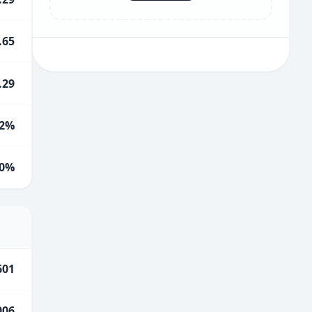
.65
.29
2%
0%
601
006