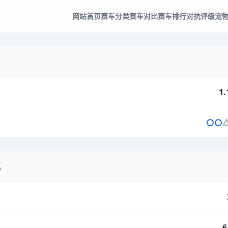
网站首页
赛车分类
赛车对比
赛车排行
对抗评级
宠
1.
气
6