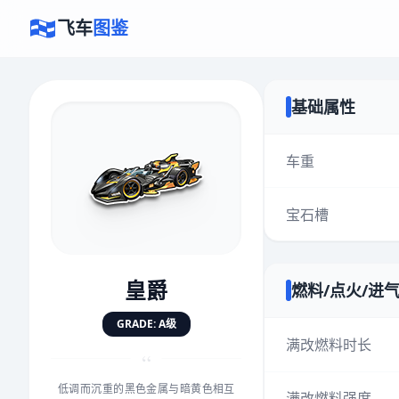
飞车
图鉴
基础属性
×
评价赛车
车重
宝石槽
速度
5.0分
★
★
★
★
★
★
★
★
★
★
皇爵
燃料/点火/进
对抗
5.0分
GRADE: A级
★
★
★
★
★
★
★
★
★
★
满改燃料时长
“
低调而沉重的黑色金属与暗黄色相互
手感
5.0分
满改燃料强度