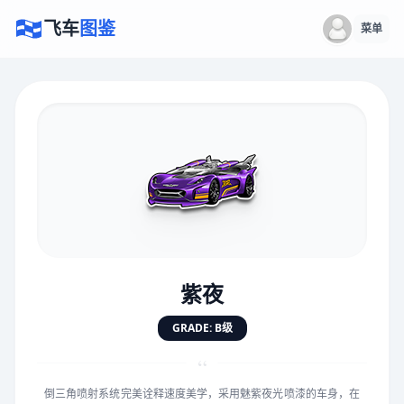
飞车
图鉴
菜单
×
评价赛车
速度
5.0分
★
★
★
★
★
★
★
★
★
★
紫夜
对抗
5.0分
GRADE: B级
★
★
★
★
★
★
★
★
★
★
“
倒三角喷射系统完美诠释速度美学，采用魅紫夜光喷漆的车身，在
手感
5.0分