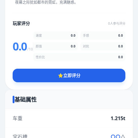
夜幕之际犹如都市的霓虹，充满魅惑。
★
★
★
★
★
★
★
★
★
★
玩家评分
0人参与评分
颜值
5.0分
速度
0.0
手感
0.0
★
★
★
★
★
★
★
★
★
★
0.0
颜值
0.0
对抗
0.0
/10
性价比
0.0
性价比
5.0分
★
★
★
★
★
★
★
★
★
★
⭐
立即评分
* 综合评分为玩家评分结果，速度占比0%，手感占比0%，对抗占
比0%，性价比占比0%，颜值占比0%
基础属性
提交评分
车重
1.215t
宝石槽