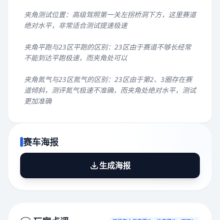
夹角测试位置：高级驾照第一关左拐桥洞下方，这里赛道
绝对水平，非常适合测试提速极速
夹角平跑与23区平跑的区别：23区由于赛道不够长经常
不能到达平跑极速，而夹角处可以
夹角氮气与23区氮气的区别：23区由于第2、3圈存在赛
道倾斜，测评氮气极速不准确，而夹角处绝对水平，测试
更加准确
赛车海报
生成海报