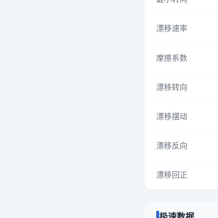
漂移速率
摩擦系数
漂移转向
漂移摆动
漂移反向
漂移回正
极速数据