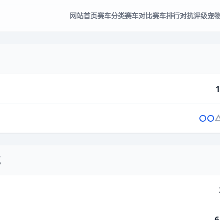
网站首页
赛车分类
赛车对比
赛车排行
对抗评级
宠
1
气
6