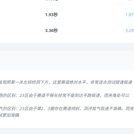
1.93秒
1.8
3.36秒
3.2
级驾照第一关左拐桥洞下方，这里赛道绝对水平，非常适合测试提速极速
平跑的区别：23区由于赛道不够长经常不能到达平跑极速，而夹角处可以
气的区别：23区由于第2、3圈存在赛道倾斜，测评氮气极速不准确，而夹
试更加准确