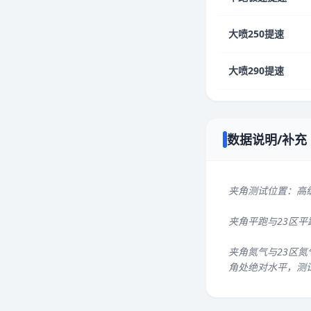
大喷250提速
大喷290提速
数据说明/补充
夹角测试位置：高
夹角平跑与23区
夹角氮气与23区氮
角处绝对水平，测