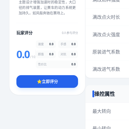
主题设计增强加速时的稳定性，大口
★
★
★
★
★
★
★
★
★
★
径的排气装置，让赛车的动力系统更
加持久，如风般奔驰在赛场上。
满改点火时长
颜值
5.0分
玩家评分
0人参与评分
满改点火强度
★
★
★
★
★
★
★
★
★
★
速度
0.0
手感
0.0
0.0
原装进气系数
颜值
0.0
对抗
0.0
性价比
5.0分
/10
★
★
★
★
★
★
★
★
★
★
性价比
0.0
满改进气系数
⭐
立即评分
* 综合评分为玩家评分结果，速度占比0%，手感占比0%，对抗占比
0%，性价比占比0%，颜值占比0%
操控属性
提交评分
最大转向
最小转向