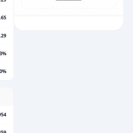
.65
.29
3%
0%
954
359