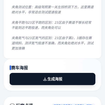
夹角测试位置：高级驾照第一关左拐桥洞下方，这里赛道
绝对水平，非常适合测试提速极速
夹角平跑与23区平跑的区别：23区由于赛道不够长经常
不能到达平跑极速，而夹角处可以
夹角氮气与23区氮气的区别：23区由于第2、3圈存在赛
道倾斜，测评氮气极速不准确，而夹角处绝对水平，测试
更加准确
赛车海报
生成海报