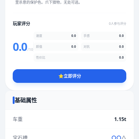
里杀意的保护色。爪下猎物，无处可逃。
★
★
★
★
★
★
★
★
★
★
玩家评分
0人参与评分
颜值
5.0分
速度
0.0
手感
0.0
★
★
★
★
★
★
★
★
★
★
0.0
颜值
0.0
对抗
0.0
/10
性价比
0.0
性价比
5.0分
★
★
★
★
★
★
★
★
★
★
⭐
立即评分
* 综合评分为玩家评分结果，速度占比0%，手感占比0%，对抗占
比0%，性价比占比0%，颜值占比0%
基础属性
提交评分
车重
1.15t
宝石槽