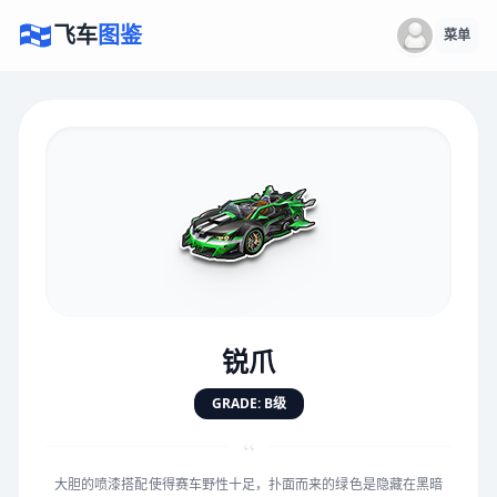
飞车
图鉴
菜单
×
评价赛车
速度
5.0分
★
★
★
★
★
★
★
★
★
★
锐爪
对抗
5.0分
GRADE: B级
★
★
★
★
★
★
★
★
★
★
“
大胆的喷漆搭配使得赛车野性十足，扑面而来的绿色是隐藏在黑暗
手感
5.0分