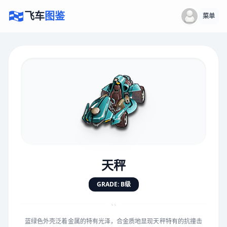
飞车
图鉴
菜单
×
评价赛车
速度
5.0分
★
★
★
★
★
★
★
★
★
★
天秤
对抗
5.0分
GRADE: B级
★
★
★
★
★
★
★
★
★
★
“
蓝绿色外壳泛着金属的特有光泽，合金质地显现天秤特有的抗撞击
手感
5.0分