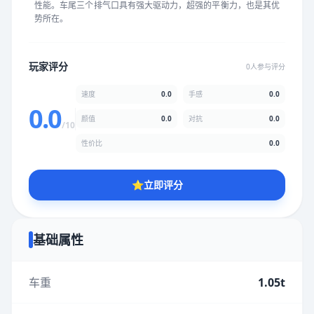
性能。车尾三个排气口具有强大驱动力，超强的平衡力，也是其优
★
★
★
★
★
★
★
★
★
★
势所在。
颜值
5.0分
玩家评分
0人参与评分
★
★
★
★
★
★
★
★
★
★
速度
0.0
手感
0.0
0.0
颜值
0.0
对抗
0.0
/10
性价比
5.0分
性价比
0.0
★
★
★
★
★
★
★
★
★
★
⭐
立即评分
* 综合评分为玩家评分结果，速度占比0%，手感占比0%，对抗占
比0%，性价比占比0%，颜值占比0%
基础属性
提交评分
车重
1.05t