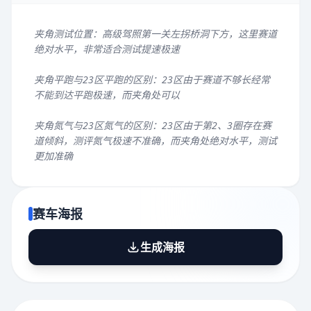
夹角测试位置：高级驾照第一关左拐桥洞下方，这里赛道
绝对水平，非常适合测试提速极速
夹角平跑与23区平跑的区别：23区由于赛道不够长经常
不能到达平跑极速，而夹角处可以
夹角氮气与23区氮气的区别：23区由于第2、3圈存在赛
道倾斜，测评氮气极速不准确，而夹角处绝对水平，测试
更加准确
赛车海报
生成海报