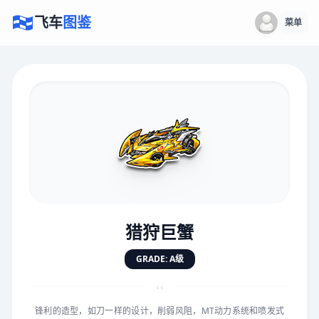
飞车
图鉴
菜单
×
评价赛车
速度
5.0分
★
★
★
★
★
★
★
★
★
★
猎狩巨蟹
对抗
5.0分
GRADE: A级
★
★
★
★
★
★
★
★
★
★
“
锋利的造型，如刀一样的设计，削弱风阻，MT动力系统和喷发式
手感
5.0分