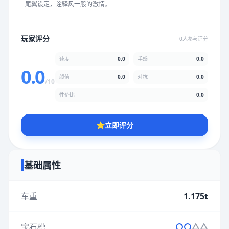
尾翼设定，诠释风一般的激情。
★
★
★
★
★
★
★
★
★
★
玩家评分
0人参与评分
颜值
5.0分
速度
0.0
手感
0.0
★
★
★
★
★
★
★
★
★
★
0.0
颜值
0.0
对抗
0.0
/10
性价比
0.0
性价比
5.0分
★
★
★
★
★
★
★
★
★
★
⭐
立即评分
* 综合评分为玩家评分结果，速度占比0%，手感占比0%，对抗占
比0%，性价比占比0%，颜值占比0%
基础属性
提交评分
车重
1.175t
宝石槽