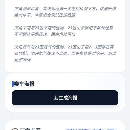
夹角测试位置：高级驾照第一关左拐桥洞下方，这里赛道
绝对水平，非常适合测试提速极速
夹角平跑与23区平跑的区别：23区由于赛道不够长经常
不能到达平跑极速，而夹角处可以
夹角氮气与23区氮气的区别：23区由于第2、3圈存在赛
道倾斜，测评氮气极速不准确，而夹角处绝对水平，测试
更加准确
赛车海报
生成海报