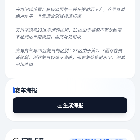
夹角测试位置：高级驾照第一关左拐桥洞下方，这里赛道
绝对水平，非常适合测试提速极速
夹角平跑与23区平跑的区别：23区由于赛道不够长经常
不能到达平跑极速，而夹角处可以
夹角氮气与23区氮气的区别：23区由于第2、3圈存在赛
道倾斜，测评氮气极速不准确，而夹角处绝对水平，测试
更加准确
赛车海报
生成海报