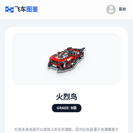
飞车
图鉴
菜单
×
评价赛车
速度
5.0分
★
★
★
★
★
★
★
★
★
★
火烈鸟
对抗
5.0分
GRADE: B级
★
★
★
★
★
★
★
★
★
★
“
红色车身总是可以发挥人的无尽潜能，因为红色是属于充满爆发力
手感
5.0分