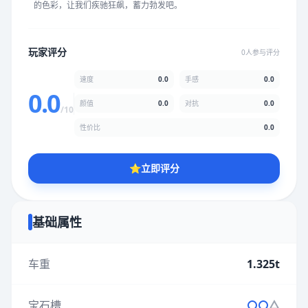
的色彩，让我们疾驰狂飙，蓄力勃发吧。
★
★
★
★
★
★
★
★
★
★
玩家评分
0人参与评分
颜值
5.0分
速度
0.0
手感
0.0
★
★
★
★
★
★
★
★
★
★
0.0
颜值
0.0
对抗
0.0
/10
性价比
0.0
性价比
5.0分
★
★
★
★
★
★
★
★
★
★
⭐
立即评分
* 综合评分为玩家评分结果，速度占比0%，手感占比0%，对抗占
比0%，性价比占比0%，颜值占比0%
基础属性
提交评分
车重
1.325t
宝石槽