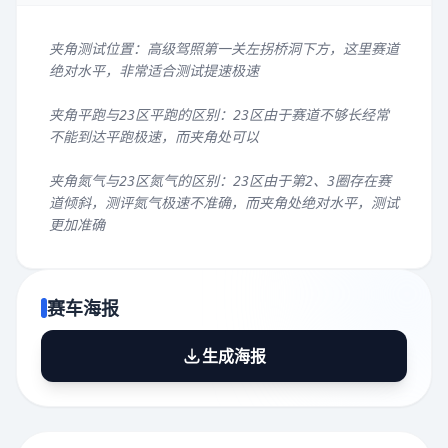
夹角测试位置：高级驾照第一关左拐桥洞下方，这里赛道
绝对水平，非常适合测试提速极速
夹角平跑与23区平跑的区别：23区由于赛道不够长经常
不能到达平跑极速，而夹角处可以
夹角氮气与23区氮气的区别：23区由于第2、3圈存在赛
道倾斜，测评氮气极速不准确，而夹角处绝对水平，测试
更加准确
赛车海报
生成海报