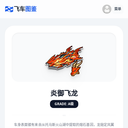
飞车
图鉴
菜单
×
评价赛车
速度
5.0分
★
★
★
★
★
★
★
★
★
★
炎御飞龙
对抗
5.0分
GRADE: A级
★
★
★
★
★
★
★
★
★
★
“
车身表面镀有来自从托马斯火山湖中提取的熔石基因，龙翅定风翼
手感
5.0分