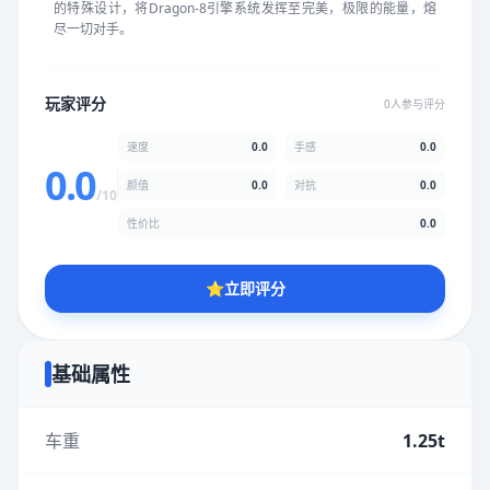
的特殊设计，将Dragon-8引擎系统发挥至完美，极限的能量，熔
★
★
★
★
★
★
★
★
★
★
尽一切对手。
颜值
5.0分
玩家评分
0人参与评分
★
★
★
★
★
★
★
★
★
★
速度
0.0
手感
0.0
0.0
颜值
0.0
对抗
0.0
/10
性价比
5.0分
性价比
0.0
★
★
★
★
★
★
★
★
★
★
⭐
立即评分
* 综合评分为玩家评分结果，速度占比0%，手感占比0%，对抗占
比0%，性价比占比0%，颜值占比0%
基础属性
提交评分
车重
1.25t