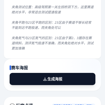
夹角测试位置：高级驾照第一关左拐桥洞下方，这里赛道
绝对水平，非常适合测试提速极速
夹角平跑与23区平跑的区别：23区由于赛道不够长经常
不能到达平跑极速，而夹角处可以
夹角氮气与23区氮气的区别：23区由于第2、3圈存在赛
道倾斜，测评氮气极速不准确，而夹角处绝对水平，测试
更加准确
赛车海报
生成海报