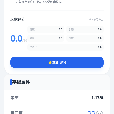
中，与夜色融为一体，轻松追捕敌人。
★
★
★
★
★
★
★
★
★
★
玩家评分
0人参与评分
颜值
5.0分
速度
0.0
手感
0.0
★
★
★
★
★
★
★
★
★
★
0.0
颜值
0.0
对抗
0.0
/10
性价比
0.0
性价比
5.0分
★
★
★
★
★
★
★
★
★
★
⭐
立即评分
* 综合评分为玩家评分结果，速度占比0%，手感占比0%，对抗占
比0%，性价比占比0%，颜值占比0%
基础属性
提交评分
车重
1.175t
宝石槽