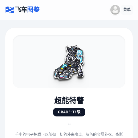
飞车
图鉴
菜单
×
评价赛车
速度
5.0分
★
★
★
★
★
★
★
★
★
★
超能特警
对抗
5.0分
GRADE: T1级
★
★
★
★
★
★
★
★
★
★
“
手中的电子护盾可以防御一切的外来攻击，灰色的金属外衣，夜影
手感
5.0分