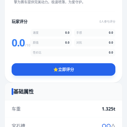
擎为赛车提供完美动力。极速喷簿，为爱守护。
★
★
★
★
★
★
★
★
★
★
玩家评分
0人参与评分
颜值
5.0分
速度
0.0
手感
0.0
★
★
★
★
★
★
★
★
★
★
0.0
颜值
0.0
对抗
0.0
/10
性价比
0.0
性价比
5.0分
★
★
★
★
★
★
★
★
★
★
⭐
立即评分
* 综合评分为玩家评分结果，速度占比0%，手感占比0%，对抗占
比0%，性价比占比0%，颜值占比0%
基础属性
提交评分
车重
1.325t
宝石槽