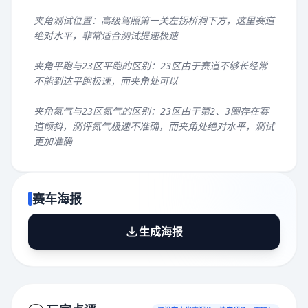
夹角测试位置：高级驾照第一关左拐桥洞下方，这里赛道
绝对水平，非常适合测试提速极速
夹角平跑与23区平跑的区别：23区由于赛道不够长经常
不能到达平跑极速，而夹角处可以
夹角氮气与23区氮气的区别：23区由于第2、3圈存在赛
道倾斜，测评氮气极速不准确，而夹角处绝对水平，测试
更加准确
赛车海报
生成海报