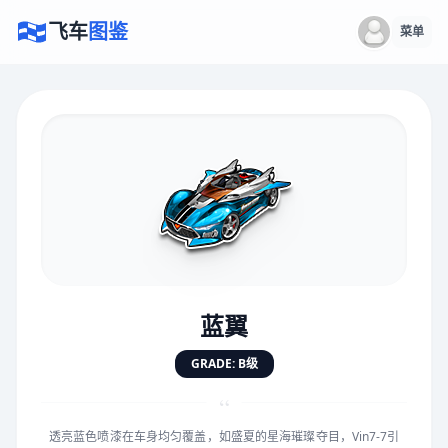
飞车
图鉴
菜单
×
评价赛车
速度
5.0分
★
★
★
★
★
★
★
★
★
★
蓝翼
对抗
5.0分
GRADE: B级
★
★
★
★
★
★
★
★
★
★
“
透亮蓝色喷漆在车身均匀覆盖，如盛夏的星海璀璨夺目，Vin7-7引
手感
5.0分