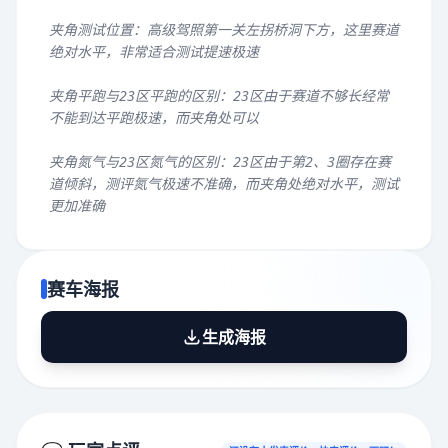
夹角测试位置：高级驾照第一关左拐桥洞下方，这里赛道
绝对水平，非常适合测试提速极速
夹角平跑与23区平跑的区别：23区由于赛道不够长经常
不能到达平跑极速，而夹角处可以
夹角氮气与23区氮气的区别：23区由于第2、3圈存在赛
道倾斜，测评氮气极速不准确，而夹角处绝对水平，测试
更加准确
赛车海报
生成海报