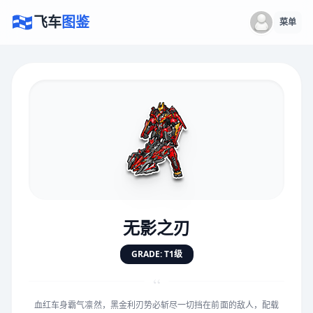
飞车
图鉴
菜单
×
评价赛车
速度
5.0分
★
★
★
★
★
★
★
★
★
★
无影之刃
对抗
5.0分
GRADE: T1级
★
★
★
★
★
★
★
★
★
★
“
血红车身霸气凛然，黑金利刃势必斩尽一切挡在前面的敌人，配载
手感
5.0分