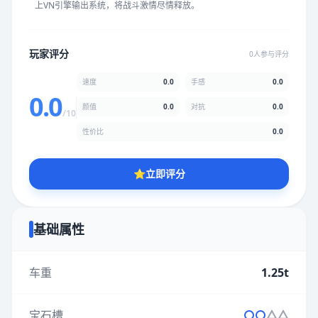
上VN引擎输出系统，将战斗激情尽情释放。
★
★
★
★
★
★
★
★
★
★
玩家评分
0人参与评分
颜值
5.0分
速度
0.0
手感
0.0
★
★
★
★
★
★
★
★
★
★
0.0
颜值
0.0
对抗
0.0
/10
性价比
0.0
性价比
5.0分
★
★
★
★
★
★
★
★
★
★
⭐
立即评分
* 综合评分为玩家评分结果，速度占比0%，手感占比0%，对抗占
比0%，性价比占比0%，颜值占比0%
基础属性
提交评分
车重
1.25t
宝石槽