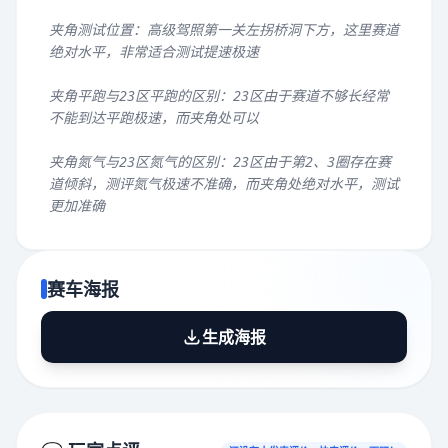
夹角测试位置：高级驾照第一关左拐桥洞下方，这里赛道
绝对水平，非常适合测试提速极速
夹角平跑与23区平跑的区别：23区由于赛道不够长经常
不能到达平跑极速，而夹角处可以
夹角氮气与23区氮气的区别：23区由于第2、3圈存在赛
道倾斜，测评氮气极速不准确，而夹角处绝对水平，测试
更加准确
赛车海报
生成海报