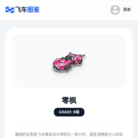
飞车
图鉴
菜单
×
评价赛车
速度
5.0分
★
★
★
★
★
★
★
★
★
★
零枫
对抗
5.0分
GRADE: B级
★
★
★
★
★
★
★
★
★
★
“
靓丽的车型是飞车赛车设计师的又一款力作，造型流畅吸引人的目
手感
5.0分