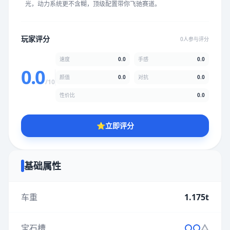
光，动力系统更不含糊，顶级配置带你飞驰赛道。
★
★
★
★
★
★
★
★
★
★
玩家评分
0人参与评分
颜值
5.0分
速度
0.0
手感
0.0
★
★
★
★
★
★
★
★
★
★
0.0
颜值
0.0
对抗
0.0
/10
性价比
0.0
性价比
5.0分
★
★
★
★
★
★
★
★
★
★
⭐
立即评分
* 综合评分为玩家评分结果，速度占比0%，手感占比0%，对抗占
比0%，性价比占比0%，颜值占比0%
基础属性
提交评分
车重
1.175t
宝石槽