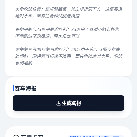
夹角测试位置：高级驾照第一关左拐桥洞下方，这里赛道
绝对水平，非常适合测试提速极速
夹角平跑与23区平跑的区别：23区由于赛道不够长经常
不能到达平跑极速，而夹角处可以
夹角氮气与23区氮气的区别：23区由于第2、3圈存在赛
道倾斜，测评氮气极速不准确，而夹角处绝对水平，测试
更加准确
赛车海报
生成海报