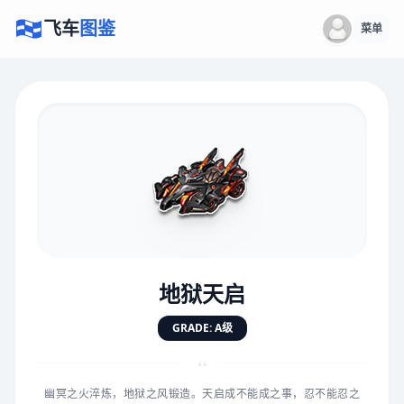
飞车
图鉴
菜单
×
评价赛车
速度
5.0分
★
★
★
★
★
★
★
★
★
★
地狱天启
对抗
5.0分
GRADE: A级
★
★
★
★
★
★
★
★
★
★
“
幽冥之火淬炼，地狱之风锻造。天启成不能成之事，忍不能忍之
手感
5.0分