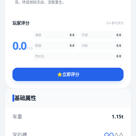
苦。终成地狱天启，涅槃重生。
★
★
★
★
★
★
★
★
★
★
玩家评分
0人参与评分
颜值
5.0分
速度
0.0
手感
0.0
★
★
★
★
★
★
★
★
★
★
0.0
颜值
0.0
对抗
0.0
/10
性价比
0.0
性价比
5.0分
★
★
★
★
★
★
★
★
★
★
⭐
立即评分
* 综合评分为玩家评分结果，速度占比0%，手感占比0%，对抗占
比0%，性价比占比0%，颜值占比0%
基础属性
提交评分
车重
1.15t
宝石槽